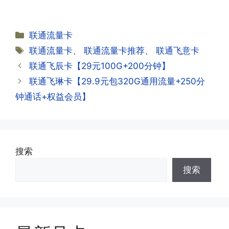
·2.不用了，我想要注销怎么办?有没有合
试试。
约期?
答:联通和电信大部分支持异地注销，电
分
联通流量卡
信大部分都没有合约期，每一个卡的产品
·2.激活成功了，我怎么查套餐呢?
类
标
联通流量卡
、
联通流量卡推荐
、
联通飞意卡
资料都有详细的注销流程和注意事项;
答:下载对应运营商的官方手机营业厅
签
联通飞辰卡【29元100G+200分钟】
APP,进行登录绑定，登录后可以在主页
查询到流量和话费是否正常到账;如果未
联通飞琳卡【29.9元包320G通用流量+250分
到，耐心等待48小时后，再刷新app即
·3.注销后，会不会影响我的信誉?
钟通话+权益会员】
可;
答:不会的，提交注销后号码就会自动回
收，不影响你后续办理新卡。
·3.激活后话费和流量怎么没到?或者流量
搜索
少了?
·4.为什么手机卡刚激活60天内不能换手
搜索
答:这是属于正常现象，属于刚激活到账
机和卡槽?不能频繁打电话?不能频繁注
延期，所有话费和流量会在72小时之内
册APP?
到账，仅针对首月才会延迟到账，次月起
答:这是为了打击电信诈骗。那些诈骗分
就是月初1-3号自动到账;查看流量少了，
子拿到手机卡，他必须打很多电话才可以
是因为激活当月的流量会按照您激活剩余