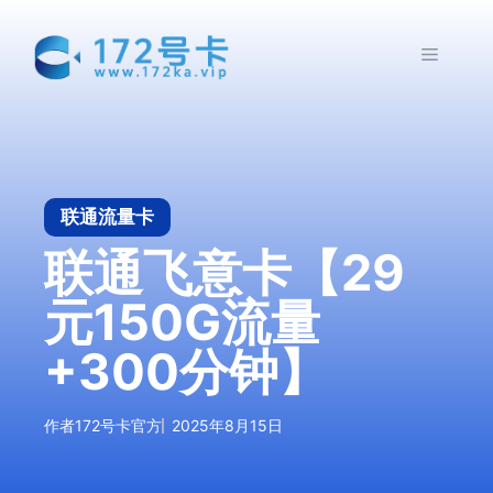
跳
至
菜
内
容
单
联通流量卡
联通飞意卡【29
元150G流量
+300分钟】
作者
172号卡官方
2025年8月15日