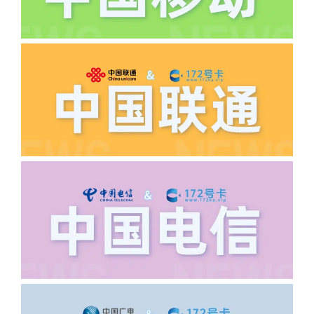
·5.我的返费为什么还没有到?
答:先核查首次是否按照宣传图所正常参
加活动充值，其次是否状态是否一直保持
正常，然后是核实是否是已过返费时间，
如以上都正常就联系平台客服单独查询。
·6.领卡时详细地址怎么写容易通过审核?
答:不要低于6个字。详细地址不要写带有
城市名字的路段，比如你的地址:上海市
浦东新区北京路33号，这样的地址就会
导致订单失败，因为在系统审核看来你在
上海怎么又写了个北京，不知道你在哪
里，所以直接订单失败。