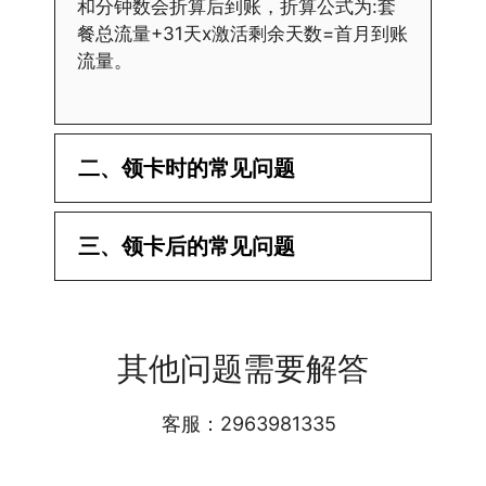
和分钟数会折算后到账，折算公式为:套
餐总流量+31天x激活剩余天数=首月到账
流量。
二、领卡时的常见问题
·1.已经操作激活了怎么没有网?还不能使
三、领卡后的常见问题
用呢?
答:提交激活认证后，属于半激活状态，
·1.我该怎么缴费?
需要等待运营商人工审核，审核通过后就
答:仅首次充值需要在专属渠道或者快递
会下发短信到你的手机上，告知你办理的
其他问题需要解答
小哥处参加活动充值，后续充值就是任意
详细套餐，这就说明已激活成功!耗时一
渠道官方充值即可，支付宝，微信或者营
般10-30分钟，晚上激活就需要等第二天
业厅都可以;
客服：2963981335
早上才可以进行人工审核;快递激活的基
本上当时就可以操作成功;如果插卡还是
无法使用，可以关机重启或者拔插卡重新