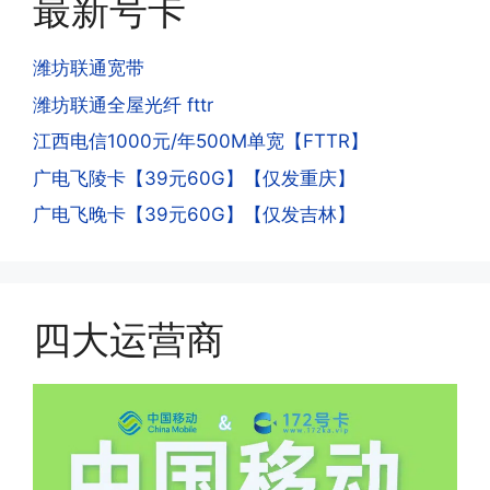
最新号卡
去骗人。他必须注册很多APP才可以去骗
的天数折算到账，次月就会全额到账，留
人。他们是用专业设备插手机卡打的，所
意流量到账时间，避免在未到账之前使用
以会经常换卡槽换设备。所以基于这些特
潍坊联通宽带
超出额外扣费哦。
点，运营商系统会识别到，如果你有类似
潍坊联通全屋光纤 fttr
的异常使用行为，就会让你二次认证。二
次认证是为了证明你本人在使用这张卡。
江西电信1000元/年500M单宽【FTTR】
一般二次认证的流程是本人使用这张卡的
·4.实际扣费月租
广电飞陵卡【39元60G】【仅发重庆】
流量，通过运营商链接刷人脸，拍身份证
答:
广电飞晚卡【39元60G】【仅发吉林】
件，来证明是本人在使用。具体可以网上
(1)首月扣费:电信是首月免费，联通是按
搜索关键词:断卡行动。
原套餐折算后扣费，移动是全月全价扣
费;具体可以参考详情图，每款产品扣费
有差异
四大运营商
(2)如下几种情况是不返费的:返费前停
机、关机、注销、违章单停、未再专属渠
道首充的情况下都是不能正常返费的并且
逾期不可补返费。