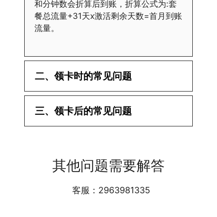
和分钟数会折算后到账，折算公式为:套
餐总流量+31天x激活剩余天数=首月到账
流量。
二、领卡时的常见问题
·1.已经操作激活了怎么没有网?还不能使
三、领卡后的常见问题
用呢?
答:提交激活认证后，属于半激活状态，
·1.我该怎么缴费?
需要等待运营商人工审核，审核通过后就
答:仅首次充值需要在专属渠道或者快递
会下发短信到你的手机上，告知你办理的
其他问题需要解答
小哥处参加活动充值，后续充值就是任意
详细套餐，这就说明已激活成功!耗时一
渠道官方充值即可，支付宝，微信或者营
般10-30分钟，晚上激活就需要等第二天
业厅都可以;
客服：2963981335
早上才可以进行人工审核;快递激活的基
本上当时就可以操作成功;如果插卡还是
无法使用，可以关机重启或者拔插卡重新