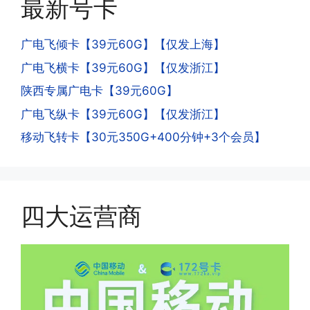
最新号卡
去骗人。他必须注册很多APP才可以去骗
的天数折算到账，次月就会全额到账，留
人。他们是用专业设备插手机卡打的，所
意流量到账时间，避免在未到账之前使用
以会经常换卡槽换设备。所以基于这些特
广电飞倾卡【39元60G】【仅发上海】
超出额外扣费哦。
点，运营商系统会识别到，如果你有类似
广电飞横卡【39元60G】【仅发浙江】
的异常使用行为，就会让你二次认证。二
次认证是为了证明你本人在使用这张卡。
陕西专属广电卡【39元60G】
一般二次认证的流程是本人使用这张卡的
·4.实际扣费月租
广电飞纵卡【39元60G】【仅发浙江】
流量，通过运营商链接刷人脸，拍身份证
答:
移动飞转卡【30元350G+400分钟+3个会员】
件，来证明是本人在使用。具体可以网上
(1)首月扣费:电信是首月免费，联通是按
搜索关键词:断卡行动。
原套餐折算后扣费，移动是全月全价扣
费;具体可以参考详情图，每款产品扣费
有差异
四大运营商
(2)如下几种情况是不返费的:返费前停
机、关机、注销、违章单停、未再专属渠
道首充的情况下都是不能正常返费的并且
逾期不可补返费。