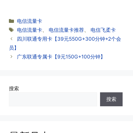
·2.不用了，我想要注销怎么办?有没有合
试试。
约期?
答:联通和电信大部分支持异地注销，电
分
电信流量卡
信大部分都没有合约期，每一个卡的产品
·2.激活成功了，我怎么查套餐呢?
类
标
电信流量卡
、
电信流量卡推荐
、
电信飞柔卡
资料都有详细的注销流程和注意事项;
答:下载对应运营商的官方手机营业厅
签
四川联通专用卡【39元550G+300分钟+2个会
APP,进行登录绑定，登录后可以在主页
查询到流量和话费是否正常到账;如果未
员】
到，耐心等待48小时后，再刷新app即
·3.注销后，会不会影响我的信誉?
广东联通专属卡【9元150G+100分钟】
可;
答:不会的，提交注销后号码就会自动回
收，不影响你后续办理新卡。
·3.激活后话费和流量怎么没到?或者流量
搜索
少了?
·4.为什么手机卡刚激活60天内不能换手
搜索
答:这是属于正常现象，属于刚激活到账
机和卡槽?不能频繁打电话?不能频繁注
延期，所有话费和流量会在72小时之内
册APP?
到账，仅针对首月才会延迟到账，次月起
答:这是为了打击电信诈骗。那些诈骗分
就是月初1-3号自动到账;查看流量少了，
子拿到手机卡，他必须打很多电话才可以
是因为激活当月的流量会按照您激活剩余