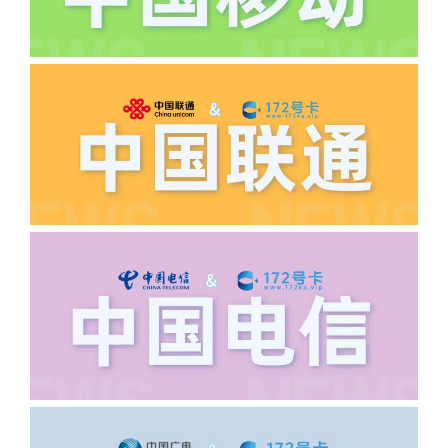
·5.我的返费为什么还没有到?
答:先核查首次是否按照宣传图所正常参
加活动充值，其次是否状态是否一直保持
正常，然后是核实是否是已过返费时间，
如以上都正常就联系平台客服单独查询。
·6.领卡时详细地址怎么写容易通过审核?
答:不要低于6个字。详细地址不要写带有
城市名字的路段，比如你的地址:上海市
浦东新区北京路33号，这样的地址就会
导致订单失败，因为在系统审核看来你在
上海怎么又写了个北京，不知道你在哪
里，所以直接订单失败。