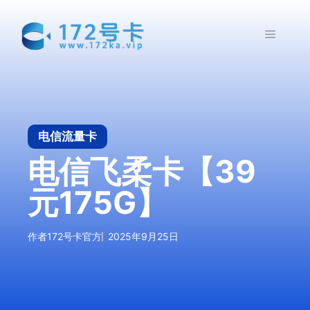
跳
至
菜
内
容
单
电信流量卡
电信飞柔卡【39
元175G】
作者
172号卡官方
2025年9月25日