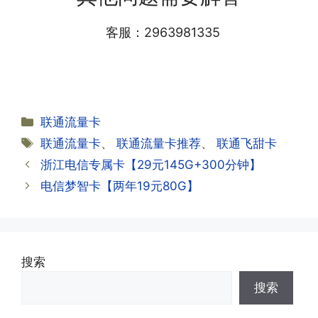
渠道官方充值即可，支付宝，微信或者营
般10-30分钟，晚上激活就需要等第二天
业厅都可以;
客服：2963981335
早上才可以进行人工审核;快递激活的基
本上当时就可以操作成功;如果插卡还是
无法使用，可以关机重启或者拔插卡重新
·2.不用了，我想要注销怎么办?有没有合
试试。
约期?
答:联通和电信大部分支持异地注销，电
分
联通流量卡
信大部分都没有合约期，每一个卡的产品
·2.激活成功了，我怎么查套餐呢?
类
标
联通流量卡
、
联通流量卡推荐
、
联通飞甜卡
资料都有详细的注销流程和注意事项;
答:下载对应运营商的官方手机营业厅
签
浙江电信专属卡【29元145G+300分钟】
APP,进行登录绑定，登录后可以在主页
查询到流量和话费是否正常到账;如果未
电信梦智卡【两年19元80G】
到，耐心等待48小时后，再刷新app即
·3.注销后，会不会影响我的信誉?
可;
答:不会的，提交注销后号码就会自动回
收，不影响你后续办理新卡。
搜索
·3.激活后话费和流量怎么没到?或者流量
搜索
少了?
·4.为什么手机卡刚激活60天内不能换手
答:这是属于正常现象，属于刚激活到账