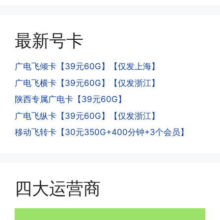
机和卡槽?不能频繁打电话?不能频繁注
延期，所有话费和流量会在72小时之内
册APP?
到账，仅针对首月才会延迟到账，次月起
答:这是为了打击电信诈骗。那些诈骗分
就是月初1-3号自动到账;查看流量少了，
最新号卡
子拿到手机卡，他必须打很多电话才可以
是因为激活当月的流量会按照您激活剩余
去骗人。他必须注册很多APP才可以去骗
的天数折算到账，次月就会全额到账，留
人。他们是用专业设备插手机卡打的，所
广电飞倾卡【39元60G】【仅发上海】
意流量到账时间，避免在未到账之前使用
以会经常换卡槽换设备。所以基于这些特
广电飞横卡【39元60G】【仅发浙江】
超出额外扣费哦。
点，运营商系统会识别到，如果你有类似
陕西专属广电卡【39元60G】
的异常使用行为，就会让你二次认证。二
次认证是为了证明你本人在使用这张卡。
广电飞纵卡【39元60G】【仅发浙江】
一般二次认证的流程是本人使用这张卡的
·4.实际扣费月租
移动飞转卡【30元350G+400分钟+3个会员】
流量，通过运营商链接刷人脸，拍身份证
答:
件，来证明是本人在使用。具体可以网上
(1)首月扣费:电信是首月免费，联通是按
搜索关键词:断卡行动。
原套餐折算后扣费，移动是全月全价扣
费;具体可以参考详情图，每款产品扣费
四大运营商
有差异
(2)如下几种情况是不返费的:返费前停
机、关机、注销、违章单停、未再专属渠