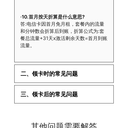
·10.首月按天折算是什么意思?
答:电信卡因首月免月租，套餐内的流量
和分钟数会折算后到账，折算公式为:套
餐总流量+31天x激活剩余天数=首月到账
流量。
二、领卡时的常见问题
·1.已经操作激活了怎么没有网?还不能使
三、领卡后的常见问题
用呢?
答:提交激活认证后，属于半激活状态，
·1.我该怎么缴费?
需要等待运营商人工审核，审核通过后就
答:仅首次充值需要在专属渠道或者快递
会下发短信到你的手机上，告知你办理的
其他问题需要解答
小哥处参加活动充值，后续充值就是任意
详细套餐，这就说明已激活成功!耗时一