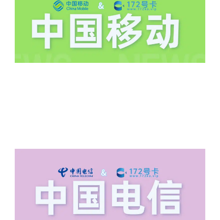
道首充的情况下都是不能正常返费的并且
逾期不可补返费。
·5.我的返费为什么还没有到?
答:先核查首次是否按照宣传图所正常参
加活动充值，其次是否状态是否一直保持
正常，然后是核实是否是已过返费时间，
如以上都正常就联系平台客服单独查询。
·6.领卡时详细地址怎么写容易通过审核?
答:不要低于6个字。详细地址不要写带有
城市名字的路段，比如你的地址:上海市
浦东新区北京路33号，这样的地址就会
导致订单失败，因为在系统审核看来你在
上海怎么又写了个北京，不知道你在哪