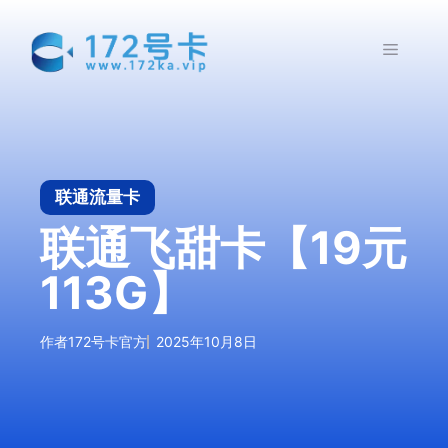
跳
至
菜
内
容
单
联通流量卡
联通飞甜卡【19元
113G】
作者
172号卡官方
2025年10月8日