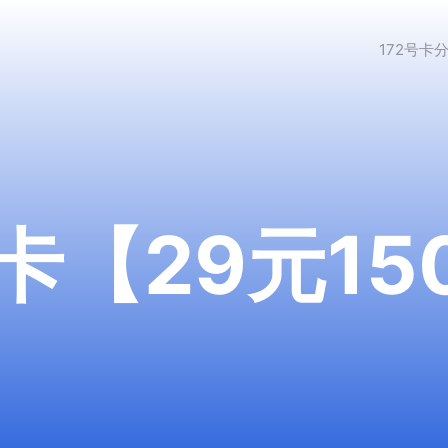
172号卡
【29元150