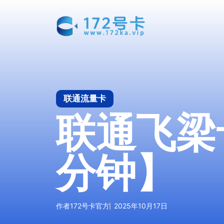
跳
至
内
容
联通流量卡
联通飞梁卡
分钟】
作者
172号卡官方
2025年10月17日