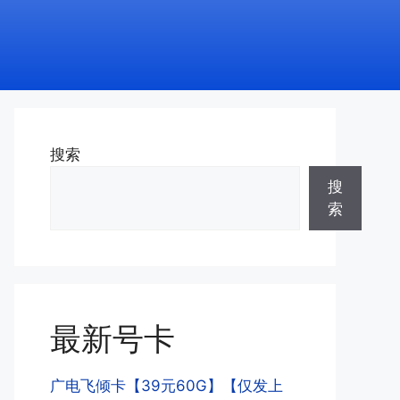
搜索
搜
索
最新号卡
广电飞倾卡【39元60G】【仅发上