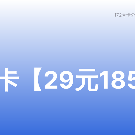
172号卡
【29元185