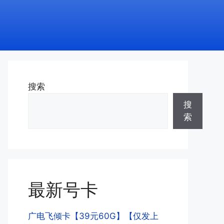
搜索
搜
索
最新号卡
广电飞倾卡【39元60G】【仅发上