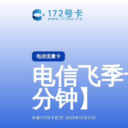
跳
至
内
容
电信流量卡
电信飞季卡
分钟】
作者
172号卡官方
2025年10月21日