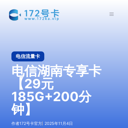
跳
至
菜
内
容
单
电信流量卡
电信湖南专享卡
【29元
185G+200分
钟】
作者
172号卡官方
2025年11月4日