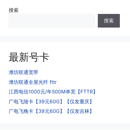
·3.激活后话费和流量怎么没到?或者流量
搜索
少了?
·4.为什么手机卡刚激活60天内不能换手
搜索
答:这是属于正常现象，属于刚激活到账
机和卡槽?不能频繁打电话?不能频繁注
延期，所有话费和流量会在72小时之内
册APP?
到账，仅针对首月才会延迟到账，次月起
答:这是为了打击电信诈骗。那些诈骗分
就是月初1-3号自动到账;查看流量少了，
子拿到手机卡，他必须打很多电话才可以
是因为激活当月的流量会按照您激活剩余
最新号卡
去骗人。他必须注册很多APP才可以去骗
的天数折算到账，次月就会全额到账，留
人。他们是用专业设备插手机卡打的，所
意流量到账时间，避免在未到账之前使用
以会经常换卡槽换设备。所以基于这些特
潍坊联通宽带
超出额外扣费哦。
点，运营商系统会识别到，如果你有类似
潍坊联通全屋光纤 fttr
的异常使用行为，就会让你二次认证。二
次认证是为了证明你本人在使用这张卡。
江西电信1000元/年500M单宽【FTTR】
一般二次认证的流程是本人使用这张卡的
·4.实际扣费月租
广电飞陵卡【39元60G】【仅发重庆】
流量，通过运营商链接刷人脸，拍身份证
答:
广电飞晚卡【39元60G】【仅发吉林】
件，来证明是本人在使用。具体可以网上
(1)首月扣费:电信是首月免费，联通是按
搜索关键词:断卡行动。
原套餐折算后扣费，移动是全月全价扣
费;具体可以参考详情图，每款产品扣费