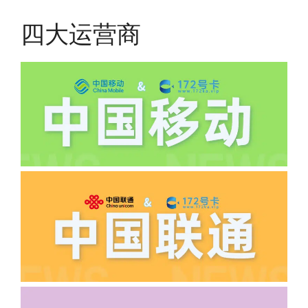
有差异
四大运营商
(2)如下几种情况是不返费的:返费前停
机、关机、注销、违章单停、未再专属渠
道首充的情况下都是不能正常返费的并且
逾期不可补返费。
·5.我的返费为什么还没有到?
答:先核查首次是否按照宣传图所正常参
加活动充值，其次是否状态是否一直保持
正常，然后是核实是否是已过返费时间，
如以上都正常就联系平台客服单独查询。
·6.领卡时详细地址怎么写容易通过审核?
答:不要低于6个字。详细地址不要写带有
城市名字的路段，比如你的地址:上海市