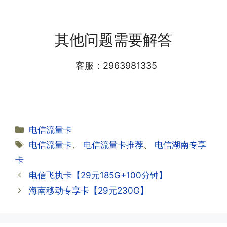
答:提交激活认证后，属于半激活状态，
·1.我该怎么缴费?
需要等待运营商人工审核，审核通过后就
答:仅首次充值需要在专属渠道或者快递
会下发短信到你的手机上，告知你办理的
其他问题需要解答
小哥处参加活动充值，后续充值就是任意
详细套餐，这就说明已激活成功!耗时一
渠道官方充值即可，支付宝，微信或者营
般10-30分钟，晚上激活就需要等第二天
业厅都可以;
客服：2963981335
早上才可以进行人工审核;快递激活的基
本上当时就可以操作成功;如果插卡还是
无法使用，可以关机重启或者拔插卡重新
·2.不用了，我想要注销怎么办?有没有合
试试。
约期?
答:联通和电信大部分支持异地注销，电
分
电信流量卡
信大部分都没有合约期，每一个卡的产品
·2.激活成功了，我怎么查套餐呢?
类
标
电信流量卡
、
电信流量卡推荐
、
电信湖南专享
资料都有详细的注销流程和注意事项;
答:下载对应运营商的官方手机营业厅
签
卡
APP,进行登录绑定，登录后可以在主页
查询到流量和话费是否正常到账;如果未
电信飞执卡【29元185G+100分钟】
到，耐心等待48小时后，再刷新app即
·3.注销后，会不会影响我的信誉?
海南移动专享卡【29元230G】
可;
答:不会的，提交注销后号码就会自动回
收，不影响你后续办理新卡。