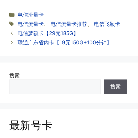
约期?
答:联通和电信大部分支持异地注销，电
分
电信流量卡
信大部分都没有合约期，每一个卡的产品
·2.激活成功了，我怎么查套餐呢?
类
标
电信流量卡
、
电信流量卡推荐
、
电信飞颖卡
资料都有详细的注销流程和注意事项;
答:下载对应运营商的官方手机营业厅
签
电信梦颖卡【29元185G】
APP,进行登录绑定，登录后可以在主页
查询到流量和话费是否正常到账;如果未
联通广东省内卡【19元150G+100分钟】
到，耐心等待48小时后，再刷新app即
·3.注销后，会不会影响我的信誉?
可;
答:不会的，提交注销后号码就会自动回
收，不影响你后续办理新卡。
搜索
·3.激活后话费和流量怎么没到?或者流量
搜索
少了?
·4.为什么手机卡刚激活60天内不能换手
答:这是属于正常现象，属于刚激活到账
机和卡槽?不能频繁打电话?不能频繁注
延期，所有话费和流量会在72小时之内
册APP?
到账，仅针对首月才会延迟到账，次月起
答:这是为了打击电信诈骗。那些诈骗分
就是月初1-3号自动到账;查看流量少了，
最新号卡
子拿到手机卡，他必须打很多电话才可以
是因为激活当月的流量会按照您激活剩余
去骗人。他必须注册很多APP才可以去骗
的天数折算到账，次月就会全额到账，留