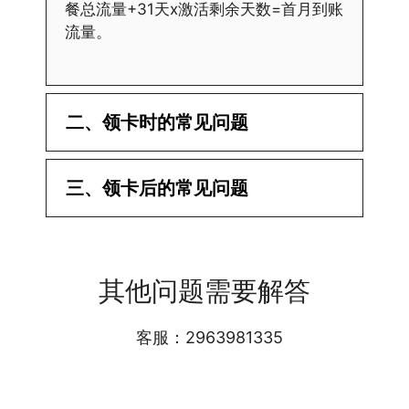
餐总流量+31天x激活剩余天数=首月到账
流量。
二、领卡时的常见问题
·1.已经操作激活了怎么没有网?还不能使
三、领卡后的常见问题
用呢?
答:提交激活认证后，属于半激活状态，
·1.我该怎么缴费?
需要等待运营商人工审核，审核通过后就
答:仅首次充值需要在专属渠道或者快递
会下发短信到你的手机上，告知你办理的
其他问题需要解答
小哥处参加活动充值，后续充值就是任意
详细套餐，这就说明已激活成功!耗时一
渠道官方充值即可，支付宝，微信或者营
般10-30分钟，晚上激活就需要等第二天
业厅都可以;
客服：2963981335
早上才可以进行人工审核;快递激活的基
本上当时就可以操作成功;如果插卡还是
无法使用，可以关机重启或者拔插卡重新
·2.不用了，我想要注销怎么办?有没有合
试试。