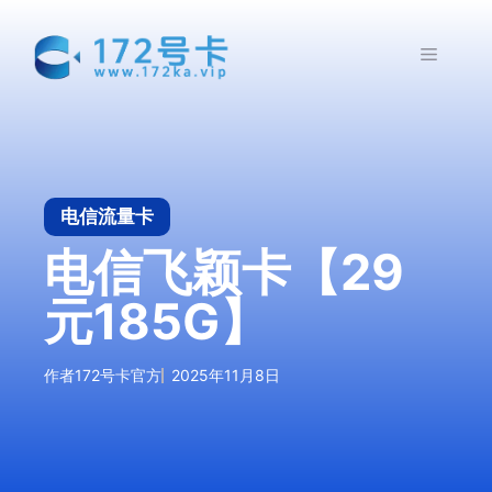
跳
至
菜
内
容
单
电信流量卡
电信飞颖卡【29
元185G】
作者
172号卡官方
2025年11月8日