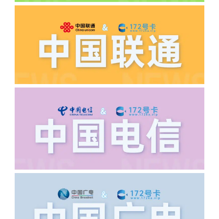
答:先核查首次是否按照宣传图所正常参
加活动充值，其次是否状态是否一直保持
正常，然后是核实是否是已过返费时间，
如以上都正常就联系平台客服单独查询。
·6.领卡时详细地址怎么写容易通过审核?
答:不要低于6个字。详细地址不要写带有
城市名字的路段，比如你的地址:上海市
浦东新区北京路33号，这样的地址就会
导致订单失败，因为在系统审核看来你在
上海怎么又写了个北京，不知道你在哪
里，所以直接订单失败。