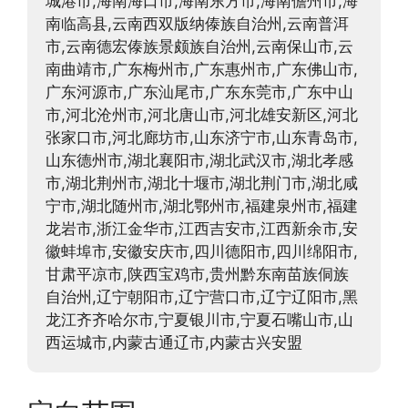
城港市,海南海口市,海南东方市,海南儋州市,海
南临高县,云南西双版纳傣族自治州,云南普洱
市,云南德宏傣族景颇族自治州,云南保山市,云
南曲靖市,广东梅州市,广东惠州市,广东佛山市,
广东河源市,广东汕尾市,广东东莞市,广东中山
市,河北沧州市,河北唐山市,河北雄安新区,河北
张家口市,河北廊坊市,山东济宁市,山东青岛市,
山东德州市,湖北襄阳市,湖北武汉市,湖北孝感
市,湖北荆州市,湖北十堰市,湖北荆门市,湖北咸
宁市,湖北随州市,湖北鄂州市,福建泉州市,福建
龙岩市,浙江金华市,江西吉安市,江西新余市,安
徽蚌埠市,安徽安庆市,四川德阳市,四川绵阳市,
甘肃平凉市,陕西宝鸡市,贵州黔东南苗族侗族
自治州,辽宁朝阳市,辽宁营口市,辽宁辽阳市,黑
龙江齐齐哈尔市,宁夏银川市,宁夏石嘴山市,山
西运城市,内蒙古通辽市,内蒙古兴安盟