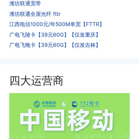
人。他们是用专业设备插手机卡打的，所
潍坊联通宽带
意流量到账时间，避免在未到账之前使用
以会经常换卡槽换设备。所以基于这些特
潍坊联通全屋光纤 fttr
超出额外扣费哦。
点，运营商系统会识别到，如果你有类似
江西电信1000元/年500M单宽【FTTR】
的异常使用行为，就会让你二次认证。二
次认证是为了证明你本人在使用这张卡。
广电飞陵卡【39元60G】【仅发重庆】
一般二次认证的流程是本人使用这张卡的
·4.实际扣费月租
广电飞晚卡【39元60G】【仅发吉林】
流量，通过运营商链接刷人脸，拍身份证
答:
件，来证明是本人在使用。具体可以网上
(1)首月扣费:电信是首月免费，联通是按
搜索关键词:断卡行动。
原套餐折算后扣费，移动是全月全价扣
费;具体可以参考详情图，每款产品扣费
四大运营商
有差异
(2)如下几种情况是不返费的:返费前停
机、关机、注销、违章单停、未再专属渠
道首充的情况下都是不能正常返费的并且
逾期不可补返费。
·5.我的返费为什么还没有到?