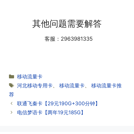
答:提交激活认证后，属于半激活状态，
·1.我该怎么缴费?
需要等待运营商人工审核，审核通过后就
答:仅首次充值需要在专属渠道或者快递
会下发短信到你的手机上，告知你办理的
其他问题需要解答
小哥处参加活动充值，后续充值就是任意
详细套餐，这就说明已激活成功!耗时一
渠道官方充值即可，支付宝，微信或者营
般10-30分钟，晚上激活就需要等第二天
业厅都可以;
客服：2963981335
早上才可以进行人工审核;快递激活的基
本上当时就可以操作成功;如果插卡还是
无法使用，可以关机重启或者拔插卡重新
·2.不用了，我想要注销怎么办?有没有合
试试。
约期?
答:联通和电信大部分支持异地注销，电
分
移动流量卡
信大部分都没有合约期，每一个卡的产品
·2.激活成功了，我怎么查套餐呢?
类
标
河北移动专用卡
、
移动流量卡
、
移动流量卡推
资料都有详细的注销流程和注意事项;
答:下载对应运营商的官方手机营业厅
签
荐
APP,进行登录绑定，登录后可以在主页
查询到流量和话费是否正常到账;如果未
联通飞秦卡【29元190G+300分钟】
到，耐心等待48小时后，再刷新app即
·3.注销后，会不会影响我的信誉?
电信梦语卡【两年19元185G】
可;
答:不会的，提交注销后号码就会自动回
收，不影响你后续办理新卡。