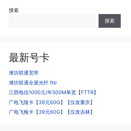
·3.激活后话费和流量怎么没到?或者流量
搜索
少了?
·4.为什么手机卡刚激活60天内不能换手
搜索
答:这是属于正常现象，属于刚激活到账
机和卡槽?不能频繁打电话?不能频繁注
延期，所有话费和流量会在72小时之内
册APP?
到账，仅针对首月才会延迟到账，次月起
答:这是为了打击电信诈骗。那些诈骗分
就是月初1-3号自动到账;查看流量少了，
子拿到手机卡，他必须打很多电话才可以
是因为激活当月的流量会按照您激活剩余
最新号卡
去骗人。他必须注册很多APP才可以去骗
的天数折算到账，次月就会全额到账，留
人。他们是用专业设备插手机卡打的，所
意流量到账时间，避免在未到账之前使用
以会经常换卡槽换设备。所以基于这些特
潍坊联通宽带
超出额外扣费哦。
点，运营商系统会识别到，如果你有类似
潍坊联通全屋光纤 fttr
的异常使用行为，就会让你二次认证。二
次认证是为了证明你本人在使用这张卡。
江西电信1000元/年500M单宽【FTTR】
一般二次认证的流程是本人使用这张卡的
·4.实际扣费月租
广电飞陵卡【39元60G】【仅发重庆】
流量，通过运营商链接刷人脸，拍身份证
答:
广电飞晚卡【39元60G】【仅发吉林】
件，来证明是本人在使用。具体可以网上
(1)首月扣费:电信是首月免费，联通是按
搜索关键词:断卡行动。
原套餐折算后扣费，移动是全月全价扣
费;具体可以参考详情图，每款产品扣费