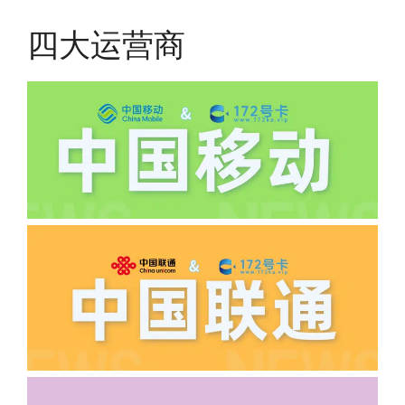
有差异
四大运营商
(2)如下几种情况是不返费的:返费前停
机、关机、注销、违章单停、未再专属渠
道首充的情况下都是不能正常返费的并且
逾期不可补返费。
·5.我的返费为什么还没有到?
答:先核查首次是否按照宣传图所正常参
加活动充值，其次是否状态是否一直保持
正常，然后是核实是否是已过返费时间，
如以上都正常就联系平台客服单独查询。
·6.领卡时详细地址怎么写容易通过审核?
答:不要低于6个字。详细地址不要写带有
城市名字的路段，比如你的地址:上海市