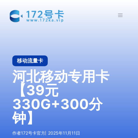
跳
至
菜
内
容
单
移动流量卡
河北移动专用卡
【39元
330G+300分
钟】
作者
172号卡官方
2025年11月11日