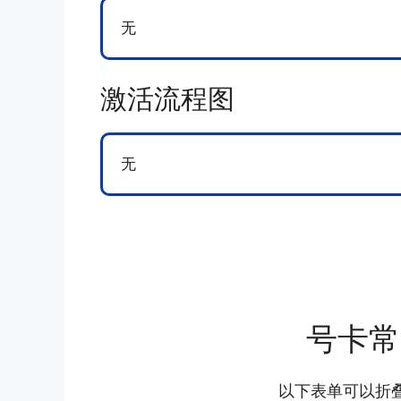
无
激活流程图
无
号卡常
以下表单可以折