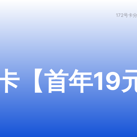
172号卡
卡【首年19元