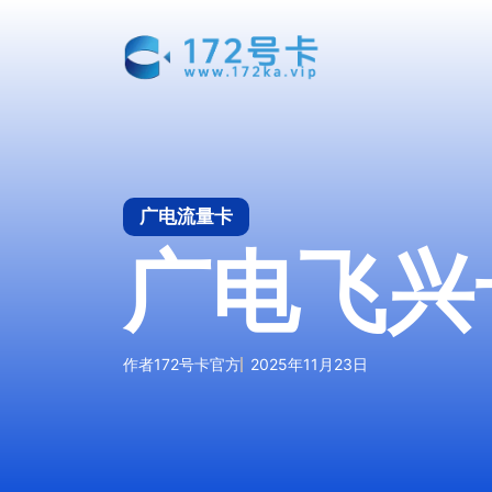
跳
至
内
容
广电流量卡
广电飞兴
作者
172号卡官方
2025年11月23日