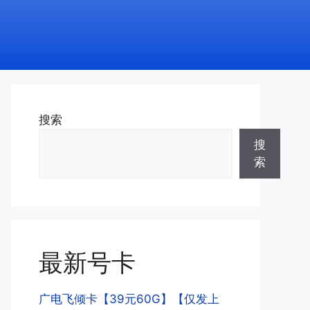
搜索
搜
索
最新号卡
广电飞倾卡【39元60G】【仅发上