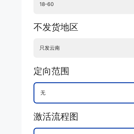
18-60
不发货地区
只发云南
定向范围
无
激活流程图