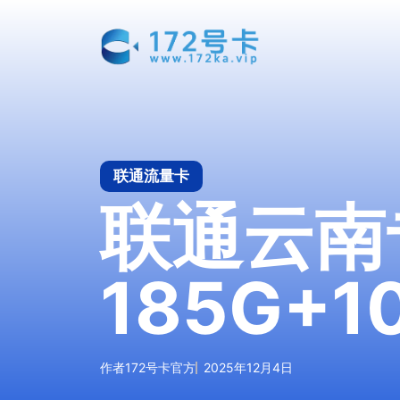
跳
至
内
容
联通流量卡
联通云南
185G+
作者
172号卡官方
2025年12月4日