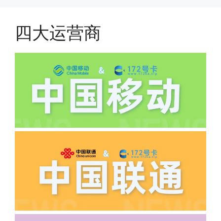
费;具体可以参考详情图，每款产品扣费
有差异
四大运营商
(2)如下几种情况是不返费的:返费前停
机、关机、注销、违章单停、未再专属渠
道首充的情况下都是不能正常返费的并且
逾期不可补返费。
·5.我的返费为什么还没有到?
答:先核查首次是否按照宣传图所正常参
加活动充值，其次是否状态是否一直保持
正常，然后是核实是否是已过返费时间，
如以上都正常就联系平台客服单独查询。
·6.领卡时详细地址怎么写容易通过审核?
答:不要低于6个字。详细地址不要写带有