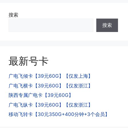
·3.激活后话费和流量怎么没到?或者流量
搜索
少了?
·4.为什么手机卡刚激活60天内不能换手
搜索
答:这是属于正常现象，属于刚激活到账
机和卡槽?不能频繁打电话?不能频繁注
延期，所有话费和流量会在72小时之内
册APP?
到账，仅针对首月才会延迟到账，次月起
答:这是为了打击电信诈骗。那些诈骗分
就是月初1-3号自动到账;查看流量少了，
子拿到手机卡，他必须打很多电话才可以
是因为激活当月的流量会按照您激活剩余
最新号卡
去骗人。他必须注册很多APP才可以去骗
的天数折算到账，次月就会全额到账，留
人。他们是用专业设备插手机卡打的，所
意流量到账时间，避免在未到账之前使用
以会经常换卡槽换设备。所以基于这些特
广电飞倾卡【39元60G】【仅发上海】
超出额外扣费哦。
点，运营商系统会识别到，如果你有类似
广电飞横卡【39元60G】【仅发浙江】
的异常使用行为，就会让你二次认证。二
次认证是为了证明你本人在使用这张卡。
陕西专属广电卡【39元60G】
一般二次认证的流程是本人使用这张卡的
·4.实际扣费月租
广电飞纵卡【39元60G】【仅发浙江】
流量，通过运营商链接刷人脸，拍身份证
答:
移动飞转卡【30元350G+400分钟+3个会员】
件，来证明是本人在使用。具体可以网上
(1)首月扣费:电信是首月免费，联通是按
搜索关键词:断卡行动。
原套餐折算后扣费，移动是全月全价扣