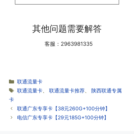
答:提交激活认证后，属于半激活状态，
·1.我该怎么缴费?
需要等待运营商人工审核，审核通过后就
答:仅首次充值需要在专属渠道或者快递
会下发短信到你的手机上，告知你办理的
其他问题需要解答
小哥处参加活动充值，后续充值就是任意
详细套餐，这就说明已激活成功!耗时一
渠道官方充值即可，支付宝，微信或者营
般10-30分钟，晚上激活就需要等第二天
业厅都可以;
客服：2963981335
早上才可以进行人工审核;快递激活的基
本上当时就可以操作成功;如果插卡还是
无法使用，可以关机重启或者拔插卡重新
·2.不用了，我想要注销怎么办?有没有合
试试。
约期?
答:联通和电信大部分支持异地注销，电
分
联通流量卡
信大部分都没有合约期，每一个卡的产品
·2.激活成功了，我怎么查套餐呢?
类
标
联通流量卡
、
联通流量卡推荐
、
陕西联通专属
资料都有详细的注销流程和注意事项;
答:下载对应运营商的官方手机营业厅
签
卡
APP,进行登录绑定，登录后可以在主页
查询到流量和话费是否正常到账;如果未
联通广东专享卡【38元260G+100分钟】
到，耐心等待48小时后，再刷新app即
·3.注销后，会不会影响我的信誉?
电信广东专享卡【29元185G+100分钟】
可;
答:不会的，提交注销后号码就会自动回
收，不影响你后续办理新卡。