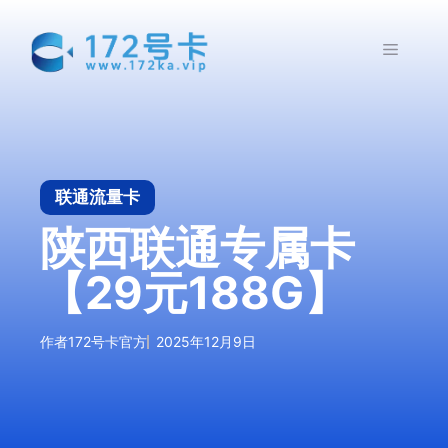
跳
至
菜
内
容
单
联通流量卡
陕西联通专属卡
【29元188G】
作者
172号卡官方
2025年12月9日