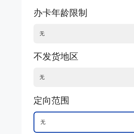
办卡年龄限制
无
不发货地区
无
定向范围
无