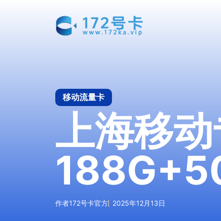
跳
至
内
容
移动流量卡
上海移动
188G+
作者
172号卡官方
2025年12月13日