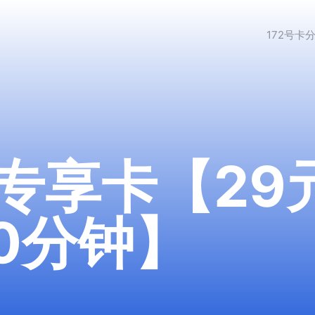
172号卡
专享卡【29
50分钟】