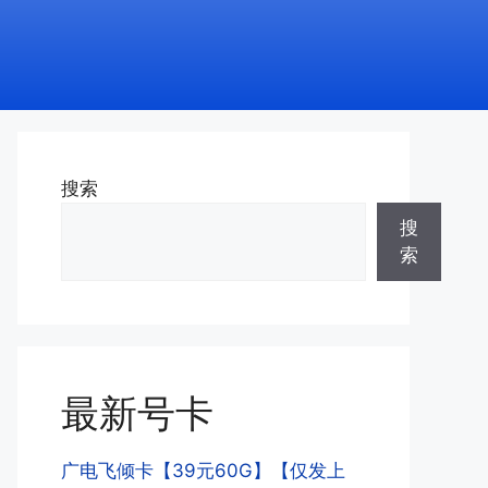
搜索
搜
索
最新号卡
广电飞倾卡【39元60G】【仅发上