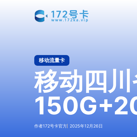
跳
至
内
容
移动流量卡
移动四川
150G+
作者
172号卡官方
2025年12月26日