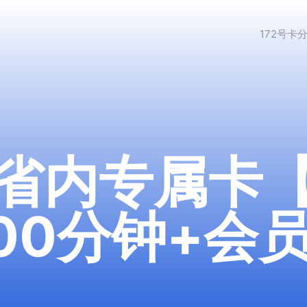
172号卡
省内专属卡【
200分钟+会