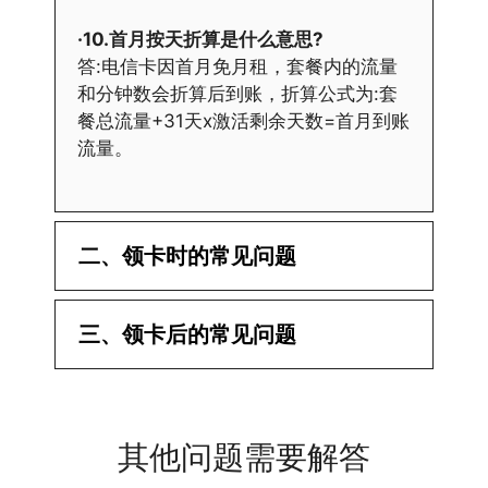
·10.首月按天折算是什么意思?
答:电信卡因首月免月租，套餐内的流量
和分钟数会折算后到账，折算公式为:套
餐总流量+31天x激活剩余天数=首月到账
流量。
二、领卡时的常见问题
·1.已经操作激活了怎么没有网?还不能使
三、领卡后的常见问题
用呢?
答:提交激活认证后，属于半激活状态，
·1.我该怎么缴费?
需要等待运营商人工审核，审核通过后就
答:仅首次充值需要在专属渠道或者快递
会下发短信到你的手机上，告知你办理的
其他问题需要解答
小哥处参加活动充值，后续充值就是任意
详细套餐，这就说明已激活成功!耗时一
渠道官方充值即可，支付宝，微信或者营