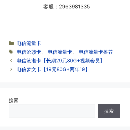
般10-30分钟，晚上激活就需要等第二天
业厅都可以;
客服：2963981335
早上才可以进行人工审核;快递激活的基
本上当时就可以操作成功;如果插卡还是
无法使用，可以关机重启或者拔插卡重新
·2.不用了，我想要注销怎么办?有没有合
试试。
约期?
答:联通和电信大部分支持异地注销，电
分
电信流量卡
信大部分都没有合约期，每一个卡的产品
·2.激活成功了，我怎么查套餐呢?
类
标
电信沧赣卡
、
电信流量卡
、
电信流量卡推荐
资料都有详细的注销流程和注意事项;
答:下载对应运营商的官方手机营业厅
签
电信沧湘卡【长期29元80G+视频会员】
APP,进行登录绑定，登录后可以在主页
查询到流量和话费是否正常到账;如果未
电信梦文卡【19元80G+两年19】
到，耐心等待48小时后，再刷新app即
·3.注销后，会不会影响我的信誉?
可;
答:不会的，提交注销后号码就会自动回
收，不影响你后续办理新卡。
搜索
·3.激活后话费和流量怎么没到?或者流量
搜索
少了?
·4.为什么手机卡刚激活60天内不能换手
答:这是属于正常现象，属于刚激活到账
机和卡槽?不能频繁打电话?不能频繁注
延期，所有话费和流量会在72小时之内