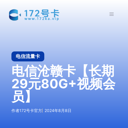
跳
至
菜
内
容
单
电信流量卡
电信沧赣卡【长期
29元80G+视频会
员】
作者
172号卡官方
2024年8月8日