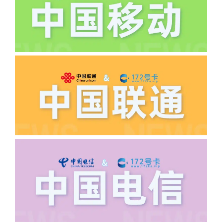
逾期不可补返费。
·5.我的返费为什么还没有到?
答:先核查首次是否按照宣传图所正常参
加活动充值，其次是否状态是否一直保持
正常，然后是核实是否是已过返费时间，
如以上都正常就联系平台客服单独查询。
·6.领卡时详细地址怎么写容易通过审核?
答:不要低于6个字。详细地址不要写带有
城市名字的路段，比如你的地址:上海市
浦东新区北京路33号，这样的地址就会
导致订单失败，因为在系统审核看来你在
上海怎么又写了个北京，不知道你在哪
里，所以直接订单失败。