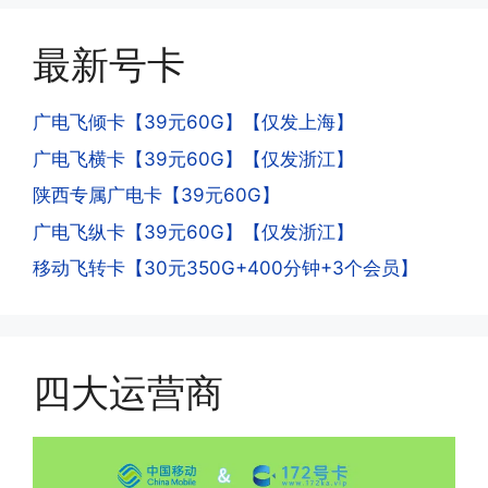
册APP?
到账，仅针对首月才会延迟到账，次月起
答:这是为了打击电信诈骗。那些诈骗分
就是月初1-3号自动到账;查看流量少了，
最新号卡
子拿到手机卡，他必须打很多电话才可以
是因为激活当月的流量会按照您激活剩余
去骗人。他必须注册很多APP才可以去骗
的天数折算到账，次月就会全额到账，留
人。他们是用专业设备插手机卡打的，所
广电飞倾卡【39元60G】【仅发上海】
意流量到账时间，避免在未到账之前使用
以会经常换卡槽换设备。所以基于这些特
广电飞横卡【39元60G】【仅发浙江】
超出额外扣费哦。
点，运营商系统会识别到，如果你有类似
陕西专属广电卡【39元60G】
的异常使用行为，就会让你二次认证。二
次认证是为了证明你本人在使用这张卡。
广电飞纵卡【39元60G】【仅发浙江】
一般二次认证的流程是本人使用这张卡的
·4.实际扣费月租
移动飞转卡【30元350G+400分钟+3个会员】
流量，通过运营商链接刷人脸，拍身份证
答:
件，来证明是本人在使用。具体可以网上
(1)首月扣费:电信是首月免费，联通是按
搜索关键词:断卡行动。
原套餐折算后扣费，移动是全月全价扣
费;具体可以参考详情图，每款产品扣费
四大运营商
有差异
(2)如下几种情况是不返费的:返费前停
机、关机、注销、违章单停、未再专属渠
道首充的情况下都是不能正常返费的并且