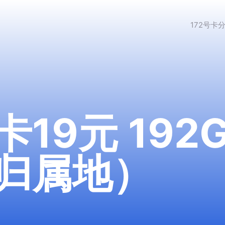
172号卡
19元 19
归属地）