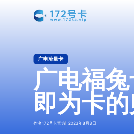
跳
至
内
容
广电流量卡
广电福兔卡
即为卡的
作者
172号卡官方
2023年8月8日