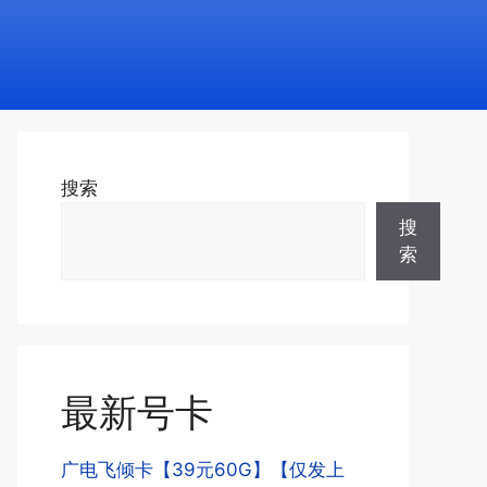
搜索
搜
索
最新号卡
广电飞倾卡【39元60G】【仅发上