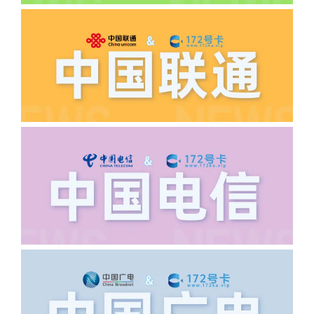
答:先核查首次是否按照宣传图所正常参
加活动充值，其次是否状态是否一直保持
正常，然后是核实是否是已过返费时间，
如以上都正常就联系平台客服单独查询。
·6.领卡时详细地址怎么写容易通过审核?
答:不要低于6个字。详细地址不要写带有
城市名字的路段，比如你的地址:上海市
浦东新区北京路33号，这样的地址就会
导致订单失败，因为在系统审核看来你在
上海怎么又写了个北京，不知道你在哪
里，所以直接订单失败。