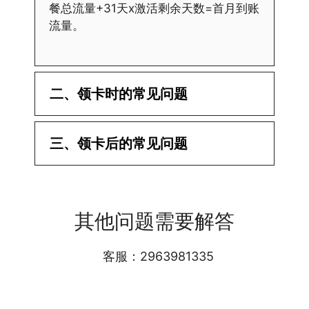
餐总流量+31天x激活剩余天数=首月到账
流量。
二、领卡时的常见问题
·1.已经操作激活了怎么没有网?还不能使
三、领卡后的常见问题
用呢?
答:提交激活认证后，属于半激活状态，
·1.我该怎么缴费?
需要等待运营商人工审核，审核通过后就
答:仅首次充值需要在专属渠道或者快递
会下发短信到你的手机上，告知你办理的
其他问题需要解答
小哥处参加活动充值，后续充值就是任意
详细套餐，这就说明已激活成功!耗时一
渠道官方充值即可，支付宝，微信或者营
般10-30分钟，晚上激活就需要等第二天
业厅都可以;
客服：2963981335
早上才可以进行人工审核;快递激活的基
本上当时就可以操作成功;如果插卡还是
无法使用，可以关机重启或者拔插卡重新
·2.不用了，我想要注销怎么办?有没有合