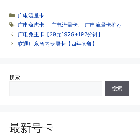
试试。
约期?
答:联通和电信大部分支持异地注销，电
分
广电流量卡
信大部分都没有合约期，每一个卡的产品
·2.激活成功了，我怎么查套餐呢?
类
标
广电兔虎卡
、
广电流量卡
、
广电流量卡推荐
资料都有详细的注销流程和注意事项;
答:下载对应运营商的官方手机营业厅
签
广电兔王卡【29元192G+192分钟】
APP,进行登录绑定，登录后可以在主页
查询到流量和话费是否正常到账;如果未
联通广东省内专属卡【四年套餐】
到，耐心等待48小时后，再刷新app即
·3.注销后，会不会影响我的信誉?
可;
答:不会的，提交注销后号码就会自动回
收，不影响你后续办理新卡。
搜索
·3.激活后话费和流量怎么没到?或者流量
搜索
少了?
·4.为什么手机卡刚激活60天内不能换手
答:这是属于正常现象，属于刚激活到账
机和卡槽?不能频繁打电话?不能频繁注
延期，所有话费和流量会在72小时之内
册APP?
到账，仅针对首月才会延迟到账，次月起
答:这是为了打击电信诈骗。那些诈骗分
就是月初1-3号自动到账;查看流量少了，
最新号卡
子拿到手机卡，他必须打很多电话才可以
是因为激活当月的流量会按照您激活剩余
去骗人。他必须注册很多APP才可以去骗
的天数折算到账，次月就会全额到账，留