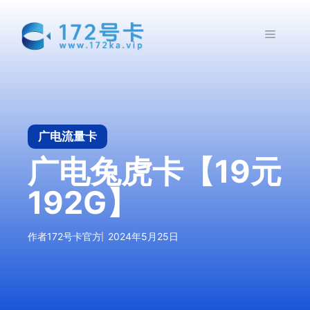
跳
至
菜
内
容
单
广电流量卡
广电兔虎卡【19元
192G】
作者
172号卡官方
2024年5月25日