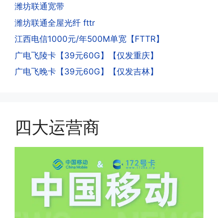
人。他们是用专业设备插手机卡打的，所
潍坊联通宽带
意流量到账时间，避免在未到账之前使用
以会经常换卡槽换设备。所以基于这些特
潍坊联通全屋光纤 fttr
超出额外扣费哦。
点，运营商系统会识别到，如果你有类似
江西电信1000元/年500M单宽【FTTR】
的异常使用行为，就会让你二次认证。二
次认证是为了证明你本人在使用这张卡。
广电飞陵卡【39元60G】【仅发重庆】
一般二次认证的流程是本人使用这张卡的
·4.实际扣费月租
广电飞晚卡【39元60G】【仅发吉林】
流量，通过运营商链接刷人脸，拍身份证
答:
件，来证明是本人在使用。具体可以网上
(1)首月扣费:电信是首月免费，联通是按
搜索关键词:断卡行动。
原套餐折算后扣费，移动是全月全价扣
费;具体可以参考详情图，每款产品扣费
四大运营商
有差异
(2)如下几种情况是不返费的:返费前停
机、关机、注销、违章单停、未再专属渠
道首充的情况下都是不能正常返费的并且
逾期不可补返费。
·5.我的返费为什么还没有到?