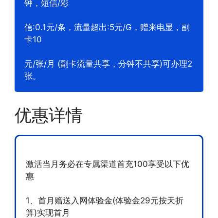
钟，短信/彩
信:0.1元/条，流量超出:5元/G，赠来电显，副
卡10
元/张/月 (副卡流量共享，分钟不共享)可办理2
张。
优惠详情
激活当月务必在专属渠道首充100享受以下优
惠
1、首月赠送入网体验金(体验金29元按天折
算)实现首月