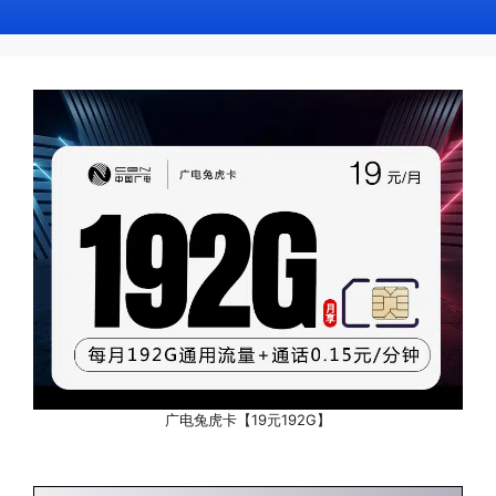
广电兔虎卡【19元192G】