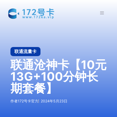
跳
至
菜
内
容
单
联通流量卡
联通沧神卡【10元
13G+100分钟长
期套餐】
作者
172号卡官方
2024年5月23日