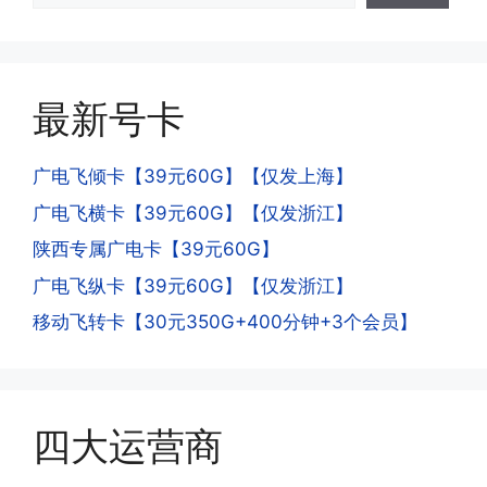
·4.为什么手机卡刚激活60天内不能换手
答:这是属于正常现象，属于刚激活到账
机和卡槽?不能频繁打电话?不能频繁注
延期，所有话费和流量会在72小时之内
册APP?
到账，仅针对首月才会延迟到账，次月起
答:这是为了打击电信诈骗。那些诈骗分
就是月初1-3号自动到账;查看流量少了，
最新号卡
子拿到手机卡，他必须打很多电话才可以
是因为激活当月的流量会按照您激活剩余
去骗人。他必须注册很多APP才可以去骗
的天数折算到账，次月就会全额到账，留
人。他们是用专业设备插手机卡打的，所
广电飞倾卡【39元60G】【仅发上海】
意流量到账时间，避免在未到账之前使用
以会经常换卡槽换设备。所以基于这些特
广电飞横卡【39元60G】【仅发浙江】
超出额外扣费哦。
点，运营商系统会识别到，如果你有类似
陕西专属广电卡【39元60G】
的异常使用行为，就会让你二次认证。二
次认证是为了证明你本人在使用这张卡。
广电飞纵卡【39元60G】【仅发浙江】
一般二次认证的流程是本人使用这张卡的
·4.实际扣费月租
移动飞转卡【30元350G+400分钟+3个会员】
流量，通过运营商链接刷人脸，拍身份证
答:
件，来证明是本人在使用。具体可以网上
(1)首月扣费:电信是首月免费，联通是按
搜索关键词:断卡行动。
原套餐折算后扣费，移动是全月全价扣
费;具体可以参考详情图，每款产品扣费
四大运营商
有差异
(2)如下几种情况是不返费的:返费前停