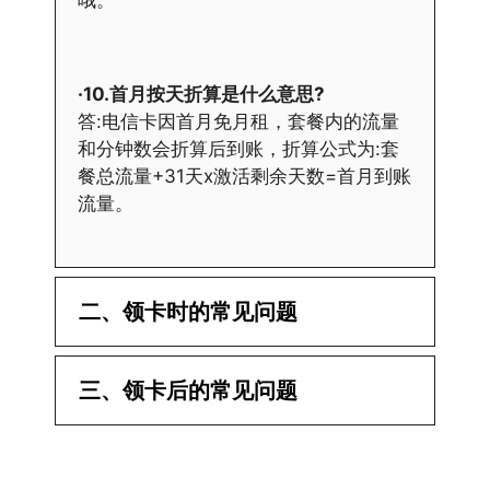
哦。
·10.首月按天折算是什么意思?
答:电信卡因首月免月租，套餐内的流量
和分钟数会折算后到账，折算公式为:套
餐总流量+31天x激活剩余天数=首月到账
流量。
二、领卡时的常见问题
·1.已经操作激活了怎么没有网?还不能使
三、领卡后的常见问题
用呢?
答:提交激活认证后，属于半激活状态，
·1.我该怎么缴费?
需要等待运营商人工审核，审核通过后就
答:仅首次充值需要在专属渠道或者快递