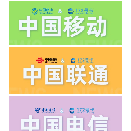
机、关机、注销、违章单停、未再专属渠
道首充的情况下都是不能正常返费的并且
逾期不可补返费。
·5.我的返费为什么还没有到?
答:先核查首次是否按照宣传图所正常参
加活动充值，其次是否状态是否一直保持
正常，然后是核实是否是已过返费时间，
如以上都正常就联系平台客服单独查询。
·6.领卡时详细地址怎么写容易通过审核?
答:不要低于6个字。详细地址不要写带有
城市名字的路段，比如你的地址:上海市
浦东新区北京路33号，这样的地址就会
导致订单失败，因为在系统审核看来你在