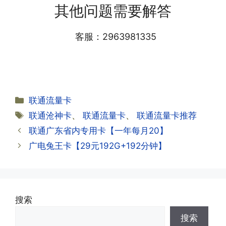
会下发短信到你的手机上，告知你办理的
其他问题需要解答
小哥处参加活动充值，后续充值就是任意
详细套餐，这就说明已激活成功!耗时一
渠道官方充值即可，支付宝，微信或者营
般10-30分钟，晚上激活就需要等第二天
业厅都可以;
客服：2963981335
早上才可以进行人工审核;快递激活的基
本上当时就可以操作成功;如果插卡还是
无法使用，可以关机重启或者拔插卡重新
·2.不用了，我想要注销怎么办?有没有合
试试。
约期?
答:联通和电信大部分支持异地注销，电
分
联通流量卡
信大部分都没有合约期，每一个卡的产品
·2.激活成功了，我怎么查套餐呢?
类
标
联通沧神卡
、
联通流量卡
、
联通流量卡推荐
资料都有详细的注销流程和注意事项;
答:下载对应运营商的官方手机营业厅
签
联通广东省内专用卡【一年每月20】
APP,进行登录绑定，登录后可以在主页
查询到流量和话费是否正常到账;如果未
广电兔王卡【29元192G+192分钟】
到，耐心等待48小时后，再刷新app即
·3.注销后，会不会影响我的信誉?
可;
答:不会的，提交注销后号码就会自动回
收，不影响你后续办理新卡。
搜索
·3.激活后话费和流量怎么没到?或者流量
搜索
少了?