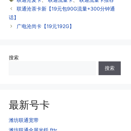
联通沧麦卡
、
联通流量卡
、
联通流量卡推荐
资料都有详细的注销流程和注意事项;
答:下载对应运营商的官方手机营业厅
签
联通沧茶卡新【19元包90G流量+300分钟通
APP,进行登录绑定，登录后可以在主页
查询到流量和话费是否正常到账;如果未
话】
到，耐心等待48小时后，再刷新app即
·3.注销后，会不会影响我的信誉?
广电沧尚卡【19元192G】
可;
答:不会的，提交注销后号码就会自动回
收，不影响你后续办理新卡。
·3.激活后话费和流量怎么没到?或者流量
搜索
少了?
·4.为什么手机卡刚激活60天内不能换手
搜索
答:这是属于正常现象，属于刚激活到账
机和卡槽?不能频繁打电话?不能频繁注
延期，所有话费和流量会在72小时之内
册APP?
到账，仅针对首月才会延迟到账，次月起
答:这是为了打击电信诈骗。那些诈骗分
就是月初1-3号自动到账;查看流量少了，
子拿到手机卡，他必须打很多电话才可以
是因为激活当月的流量会按照您激活剩余
最新号卡
去骗人。他必须注册很多APP才可以去骗
的天数折算到账，次月就会全额到账，留
人。他们是用专业设备插手机卡打的，所
意流量到账时间，避免在未到账之前使用
以会经常换卡槽换设备。所以基于这些特
潍坊联通宽带
超出额外扣费哦。
点，运营商系统会识别到，如果你有类似
潍坊联通全屋光纤 fttr