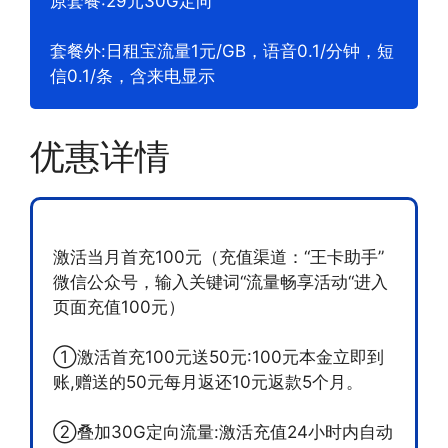
原套餐:29元30G定向
套餐外:日租宝流量1元/GB，语音0.1/分钟，短
信0.1/条，含来电显示
优惠详情
激活当月首充100元（充值渠道：“王卡助手”
微信公众号，输入关键词“流量畅享活动“进入
页面充值100元）
①激活首充100元送50元:100元本金立即到
账,赠送的50元每月返还10元返款5个月。
②叠加30G定向流量:激活充值24小时内自动