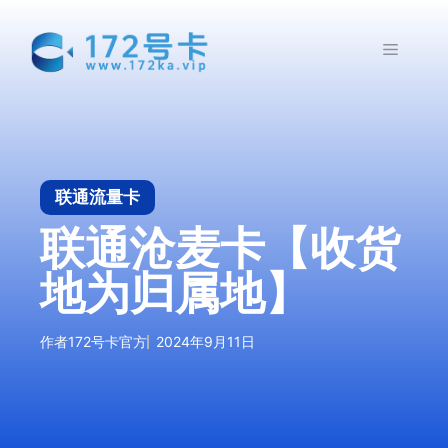
跳
至
菜
内
容
单
联通流量卡
联通沧麦卡【收货
地为归属地】
作者
172号卡官方
2024年9月11日