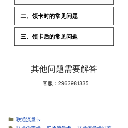
二、领卡时的常见问题
·1.已经操作激活了怎么没有网?还不能使
三、领卡后的常见问题
用呢?
答:提交激活认证后，属于半激活状态，
·1.我该怎么缴费?
需要等待运营商人工审核，审核通过后就
答:仅首次充值需要在专属渠道或者快递
会下发短信到你的手机上，告知你办理的
其他问题需要解答
小哥处参加活动充值，后续充值就是任意
详细套餐，这就说明已激活成功!耗时一
渠道官方充值即可，支付宝，微信或者营
般10-30分钟，晚上激活就需要等第二天
业厅都可以;
客服：2963981335
早上才可以进行人工审核;快递激活的基
本上当时就可以操作成功;如果插卡还是
无法使用，可以关机重启或者拔插卡重新
·2.不用了，我想要注销怎么办?有没有合
试试。
约期?
答:联通和电信大部分支持异地注销，电
分
联通流量卡
信大部分都没有合约期，每一个卡的产品
·2.激活成功了，我怎么查套餐呢?
类
标