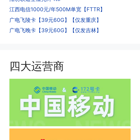
的异常使用行为，就会让你二次认证。二
次认证是为了证明你本人在使用这张卡。
江西电信1000元/年500M单宽【FTTR】
一般二次认证的流程是本人使用这张卡的
·4.实际扣费月租
广电飞陵卡【39元60G】【仅发重庆】
流量，通过运营商链接刷人脸，拍身份证
答:
广电飞晚卡【39元60G】【仅发吉林】
件，来证明是本人在使用。具体可以网上
(1)首月扣费:电信是首月免费，联通是按
搜索关键词:断卡行动。
原套餐折算后扣费，移动是全月全价扣
费;具体可以参考详情图，每款产品扣费
有差异
四大运营商
(2)如下几种情况是不返费的:返费前停
机、关机、注销、违章单停、未再专属渠
道首充的情况下都是不能正常返费的并且
逾期不可补返费。
·5.我的返费为什么还没有到?
答:先核查首次是否按照宣传图所正常参
加活动充值，其次是否状态是否一直保持
正常，然后是核实是否是已过返费时间，