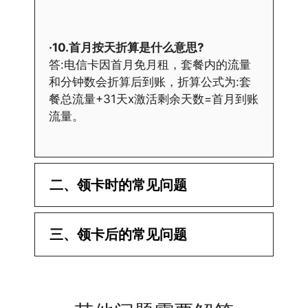
·10.首月按天折算是什么意思?
答:电信卡因首月免月租，套餐内的流量
和分钟数会折算后到账，折算公式为:套
餐总流量+31天x激活剩余天数=首月到账
流量。
二、领卡时的常见问题
·1.已经操作激活了怎么没有网?还不能使
三、领卡后的常见问题
用呢?
答:提交激活认证后，属于半激活状态，
·1.我该怎么缴费?
需要等待运营商人工审核，审核通过后就
答:仅首次充值需要在专属渠道或者快递
会下发短信到你的手机上，告知你办理的