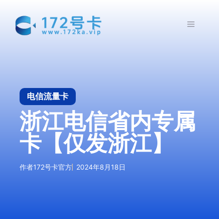
跳
至
菜
内
容
单
电信流量卡
浙江电信省内专属
卡【仅发浙江】
作者
172号卡官方
2024年8月18日