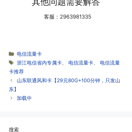
其他问题需要解答
小哥处参加活动充值，后续充值就是任意
详细套餐，这就说明已激活成功!耗时一
渠道官方充值即可，支付宝，微信或者营
般10-30分钟，晚上激活就需要等第二天
业厅都可以;
客服：2963981335
早上才可以进行人工审核;快递激活的基
本上当时就可以操作成功;如果插卡还是
无法使用，可以关机重启或者拔插卡重新
·2.不用了，我想要注销怎么办?有没有合
试试。
约期?
答:联通和电信大部分支持异地注销，电
分
电信流量卡
信大部分都没有合约期，每一个卡的产品
·2.激活成功了，我怎么查套餐呢?
类
标
浙江电信省内专属卡
、
电信流量卡
、
电信流量
资料都有详细的注销流程和注意事项;
答:下载对应运营商的官方手机营业厅
签
卡推荐
APP,进行登录绑定，登录后可以在主页
查询到流量和话费是否正常到账;如果未
山东联通风和卡【29元80G+100分钟，只发山
到，耐心等待48小时后，再刷新app即
·3.注销后，会不会影响我的信誉?
东】
可;
答:不会的，提交注销后号码就会自动回
加载中
收，不影响你后续办理新卡。
·3.激活后话费和流量怎么没到?或者流量
少了?
·4.为什么手机卡刚激活60天内不能换手
搜索