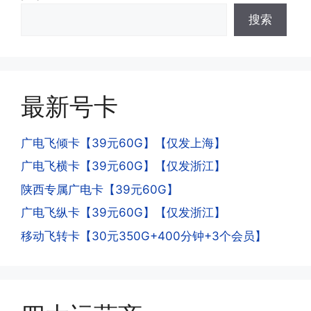
答:这是属于正常现象，属于刚激活到账
机和卡槽?不能频繁打电话?不能频繁注
搜索
延期，所有话费和流量会在72小时之内
册APP?
到账，仅针对首月才会延迟到账，次月起
答:这是为了打击电信诈骗。那些诈骗分
就是月初1-3号自动到账;查看流量少了，
子拿到手机卡，他必须打很多电话才可以
是因为激活当月的流量会按照您激活剩余
去骗人。他必须注册很多APP才可以去骗
的天数折算到账，次月就会全额到账，留
人。他们是用专业设备插手机卡打的，所
最新号卡
意流量到账时间，避免在未到账之前使用
以会经常换卡槽换设备。所以基于这些特
超出额外扣费哦。
点，运营商系统会识别到，如果你有类似
广电飞倾卡【39元60G】【仅发上海】
的异常使用行为，就会让你二次认证。二
次认证是为了证明你本人在使用这张卡。
广电飞横卡【39元60G】【仅发浙江】
一般二次认证的流程是本人使用这张卡的
·4.实际扣费月租
陕西专属广电卡【39元60G】
流量，通过运营商链接刷人脸，拍身份证
答:
广电飞纵卡【39元60G】【仅发浙江】
件，来证明是本人在使用。具体可以网上
(1)首月扣费:电信是首月免费，联通是按
搜索关键词:断卡行动。
移动飞转卡【30元350G+400分钟+3个会员】
原套餐折算后扣费，移动是全月全价扣
费;具体可以参考详情图，每款产品扣费
有差异
(2)如下几种情况是不返费的:返费前停
机、关机、注销、违章单停、未再专属渠