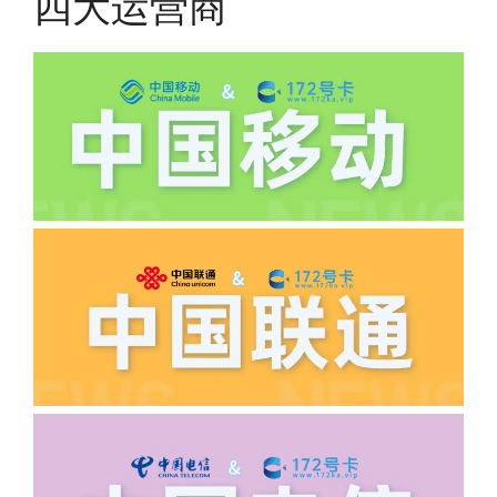
四大运营商
道首充的情况下都是不能正常返费的并且
逾期不可补返费。
·5.我的返费为什么还没有到?
答:先核查首次是否按照宣传图所正常参
加活动充值，其次是否状态是否一直保持
正常，然后是核实是否是已过返费时间，
如以上都正常就联系平台客服单独查询。
·6.领卡时详细地址怎么写容易通过审核?
答:不要低于6个字。详细地址不要写带有
城市名字的路段，比如你的地址:上海市
浦东新区北京路33号，这样的地址就会
导致订单失败，因为在系统审核看来你在
上海怎么又写了个北京，不知道你在哪