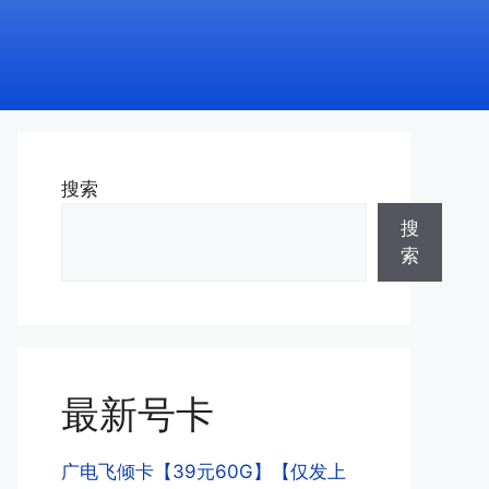
搜索
搜
索
最新号卡
广电飞倾卡【39元60G】【仅发上