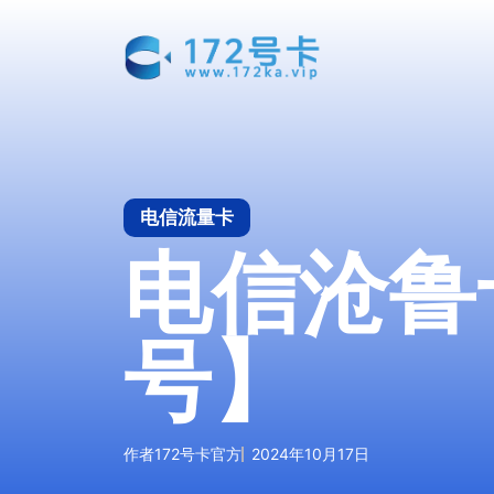
跳
至
内
容
电信流量卡
电信沧鲁
号】
作者
172号卡官方
2024年10月17日