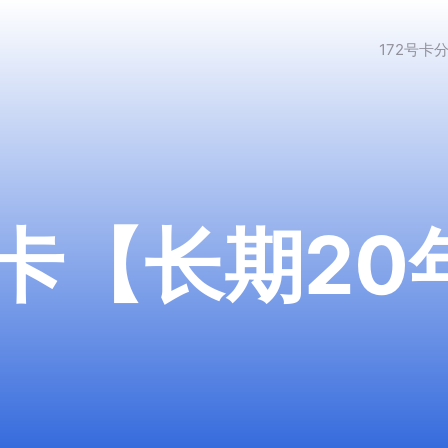
172号卡
卡【长期20