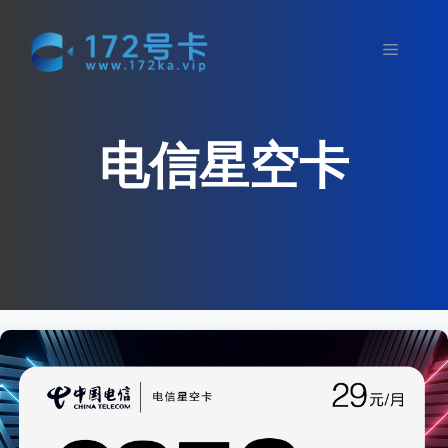
跳
至
菜
内
容
单
电信星空卡