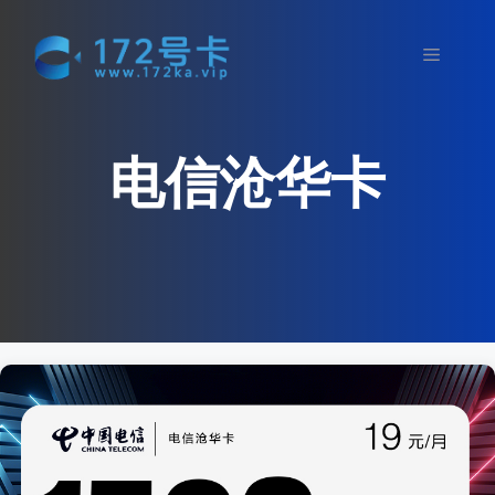
跳
至
菜
内
容
单
电信沧华卡