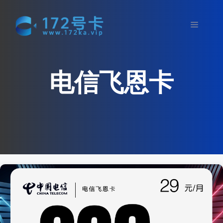
跳
至
菜
内
容
单
电信飞恩卡