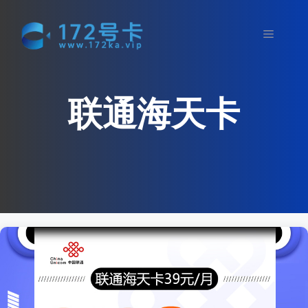
跳
至
菜
内
容
单
联通海天卡