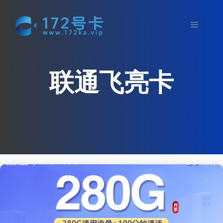
跳
至
菜
内
容
单
联通飞亮卡