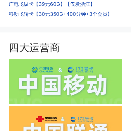
次认证是为了证明你本人在使用这张卡。
广电飞纵卡【39元60G】【仅发浙江】
一般二次认证的流程是本人使用这张卡的
·4.实际扣费月租
移动飞转卡【30元350G+400分钟+3个会员】
流量，通过运营商链接刷人脸，拍身份证
答:
件，来证明是本人在使用。具体可以网上
(1)首月扣费:电信是首月免费，联通是按
搜索关键词:断卡行动。
原套餐折算后扣费，移动是全月全价扣
费;具体可以参考详情图，每款产品扣费
四大运营商
有差异
(2)如下几种情况是不返费的:返费前停
机、关机、注销、违章单停、未再专属渠
道首充的情况下都是不能正常返费的并且
逾期不可补返费。
·5.我的返费为什么还没有到?
答:先核查首次是否按照宣传图所正常参
加活动充值，其次是否状态是否一直保持
正常，然后是核实是否是已过返费时间，
如以上都正常就联系平台客服单独查询。