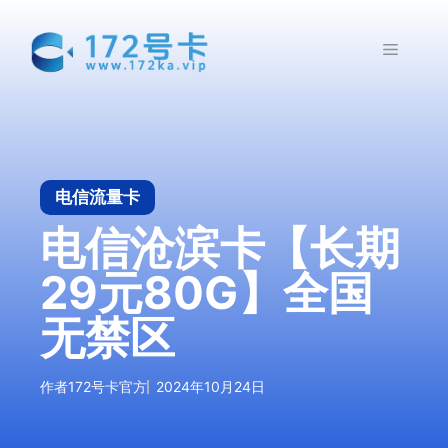
跳
至
菜
内
容
单
电信流量卡
电信沧滨卡【长期
29元80G】全国
无禁区
作者
172号卡官方
2024年10月24日