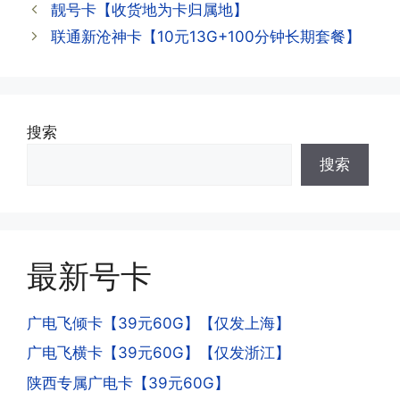
签
靓号卡【收货地为卡归属地】
APP,进行登录绑定，登录后可以在主页
查询到流量和话费是否正常到账;如果未
联通新沧神卡【10元13G+100分钟长期套餐】
到，耐心等待48小时后，再刷新app即
·3.注销后，会不会影响我的信誉?
可;
答:不会的，提交注销后号码就会自动回
收，不影响你后续办理新卡。
搜索
·3.激活后话费和流量怎么没到?或者流量
搜索
少了?
·4.为什么手机卡刚激活60天内不能换手
答:这是属于正常现象，属于刚激活到账
机和卡槽?不能频繁打电话?不能频繁注
延期，所有话费和流量会在72小时之内
册APP?
到账，仅针对首月才会延迟到账，次月起
答:这是为了打击电信诈骗。那些诈骗分
就是月初1-3号自动到账;查看流量少了，
最新号卡
子拿到手机卡，他必须打很多电话才可以
是因为激活当月的流量会按照您激活剩余
去骗人。他必须注册很多APP才可以去骗
的天数折算到账，次月就会全额到账，留
人。他们是用专业设备插手机卡打的，所
广电飞倾卡【39元60G】【仅发上海】
意流量到账时间，避免在未到账之前使用
以会经常换卡槽换设备。所以基于这些特
广电飞横卡【39元60G】【仅发浙江】
超出额外扣费哦。
点，运营商系统会识别到，如果你有类似
陕西专属广电卡【39元60G】
的异常使用行为，就会让你二次认证。二