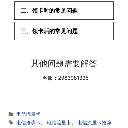
二、领卡时的常见问题
·1.已经操作激活了怎么没有网?还不能使
三、领卡后的常见问题
用呢?
答:提交激活认证后，属于半激活状态，
·1.我该怎么缴费?
需要等待运营商人工审核，审核通过后就
答:仅首次充值需要在专属渠道或者快递
会下发短信到你的手机上，告知你办理的
其他问题需要解答
小哥处参加活动充值，后续充值就是任意
详细套餐，这就说明已激活成功!耗时一
渠道官方充值即可，支付宝，微信或者营
般10-30分钟，晚上激活就需要等第二天
业厅都可以;
客服：2963981335
早上才可以进行人工审核;快递激活的基
本上当时就可以操作成功;如果插卡还是
无法使用，可以关机重启或者拔插卡重新
·2.不用了，我想要注销怎么办?有没有合
试试。
约期?
答:联通和电信大部分支持异地注销，电
分
电信流量卡
信大部分都没有合约期，每一个卡的产品
·2.激活成功了，我怎么查套餐呢?
类
标
电信沧滨卡
、
电信流量卡
、
电信流量卡推荐
资料都有详细的注销流程和注意事项;
答:下载对应运营商的官方手机营业厅