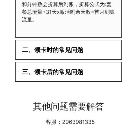
和分钟数会折算后到账，折算公式为:套
餐总流量+31天x激活剩余天数=首月到账
流量。
二、领卡时的常见问题
·1.已经操作激活了怎么没有网?还不能使
三、领卡后的常见问题
用呢?
答:提交激活认证后，属于半激活状态，
·1.我该怎么缴费?
需要等待运营商人工审核，审核通过后就
答:仅首次充值需要在专属渠道或者快递
会下发短信到你的手机上，告知你办理的
其他问题需要解答
小哥处参加活动充值，后续充值就是任意
详细套餐，这就说明已激活成功!耗时一
渠道官方充值即可，支付宝，微信或者营
般10-30分钟，晚上激活就需要等第二天
业厅都可以;
客服：2963981335
早上才可以进行人工审核;快递激活的基
本上当时就可以操作成功;如果插卡还是