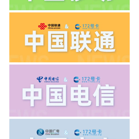
·5.我的返费为什么还没有到?
答:先核查首次是否按照宣传图所正常参
加活动充值，其次是否状态是否一直保持
正常，然后是核实是否是已过返费时间，
如以上都正常就联系平台客服单独查询。
·6.领卡时详细地址怎么写容易通过审核?
答:不要低于6个字。详细地址不要写带有
城市名字的路段，比如你的地址:上海市
浦东新区北京路33号，这样的地址就会
导致订单失败，因为在系统审核看来你在
上海怎么又写了个北京，不知道你在哪
里，所以直接订单失败。