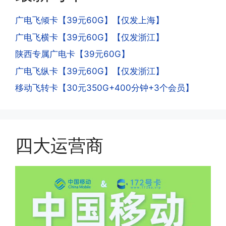
是因为激活当月的流量会按照您激活剩余
去骗人。他必须注册很多APP才可以去骗
的天数折算到账，次月就会全额到账，留
人。他们是用专业设备插手机卡打的，所
广电飞倾卡【39元60G】【仅发上海】
意流量到账时间，避免在未到账之前使用
以会经常换卡槽换设备。所以基于这些特
广电飞横卡【39元60G】【仅发浙江】
超出额外扣费哦。
点，运营商系统会识别到，如果你有类似
陕西专属广电卡【39元60G】
的异常使用行为，就会让你二次认证。二
次认证是为了证明你本人在使用这张卡。
广电飞纵卡【39元60G】【仅发浙江】
一般二次认证的流程是本人使用这张卡的
·4.实际扣费月租
移动飞转卡【30元350G+400分钟+3个会员】
流量，通过运营商链接刷人脸，拍身份证
答:
件，来证明是本人在使用。具体可以网上
(1)首月扣费:电信是首月免费，联通是按
搜索关键词:断卡行动。
原套餐折算后扣费，移动是全月全价扣
费;具体可以参考详情图，每款产品扣费
四大运营商
有差异
(2)如下几种情况是不返费的:返费前停
机、关机、注销、违章单停、未再专属渠
道首充的情况下都是不能正常返费的并且
逾期不可补返费。