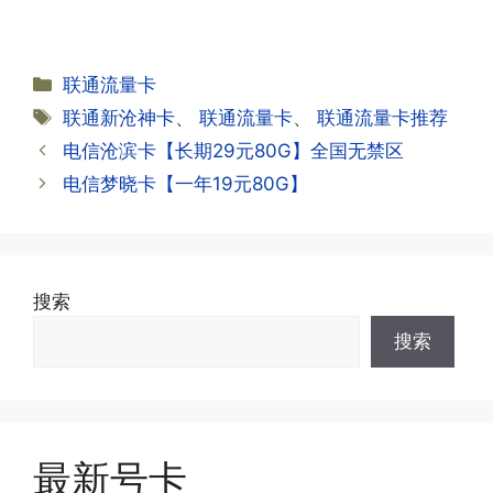
无法使用，可以关机重启或者拔插卡重新
·2.不用了，我想要注销怎么办?有没有合
试试。
约期?
答:联通和电信大部分支持异地注销，电
分
联通流量卡
信大部分都没有合约期，每一个卡的产品
·2.激活成功了，我怎么查套餐呢?
类
标
联通新沧神卡
、
联通流量卡
、
联通流量卡推荐
资料都有详细的注销流程和注意事项;
答:下载对应运营商的官方手机营业厅
签
电信沧滨卡【长期29元80G】全国无禁区
APP,进行登录绑定，登录后可以在主页
查询到流量和话费是否正常到账;如果未
电信梦晓卡【一年19元80G】
到，耐心等待48小时后，再刷新app即
·3.注销后，会不会影响我的信誉?
可;
答:不会的，提交注销后号码就会自动回
收，不影响你后续办理新卡。
搜索
·3.激活后话费和流量怎么没到?或者流量
搜索
少了?
·4.为什么手机卡刚激活60天内不能换手
答:这是属于正常现象，属于刚激活到账
机和卡槽?不能频繁打电话?不能频繁注
延期，所有话费和流量会在72小时之内
册APP?
到账，仅针对首月才会延迟到账，次月起
答:这是为了打击电信诈骗。那些诈骗分
就是月初1-3号自动到账;查看流量少了，
最新号卡
子拿到手机卡，他必须打很多电话才可以