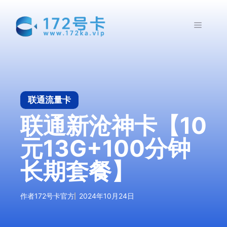
跳
至
菜
内
容
单
联通流量卡
联通新沧神卡【10
元13G+100分钟
长期套餐】
作者
172号卡官方
2024年10月24日