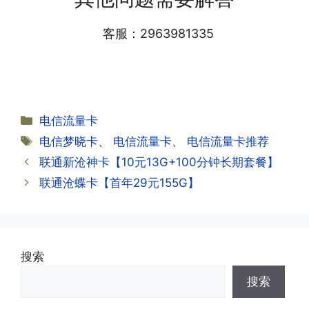
详细套餐，这就说明已激活成功!耗时一
渠道官方充值即可，支付宝，微信或者营
般10-30分钟，晚上激活就需要等第二天
业厅都可以;
客服：2963981335
早上才可以进行人工审核;快递激活的基
本上当时就可以操作成功;如果插卡还是
无法使用，可以关机重启或者拔插卡重新
·2.不用了，我想要注销怎么办?有没有合
试试。
约期?
答:联通和电信大部分支持异地注销，电
分
电信流量卡
信大部分都没有合约期，每一个卡的产品
·2.激活成功了，我怎么查套餐呢?
类
标
电信梦晓卡
、
电信流量卡
、
电信流量卡推荐
资料都有详细的注销流程和注意事项;
答:下载对应运营商的官方手机营业厅
签
联通新沧神卡【10元13G+100分钟长期套餐】
APP,进行登录绑定，登录后可以在主页
查询到流量和话费是否正常到账;如果未
联通沧蝶卡【首年29元155G】
到，耐心等待48小时后，再刷新app即
·3.注销后，会不会影响我的信誉?
可;
答:不会的，提交注销后号码就会自动回
收，不影响你后续办理新卡。
搜索
·3.激活后话费和流量怎么没到?或者流量
搜索
少了?
·4.为什么手机卡刚激活60天内不能换手
答:这是属于正常现象，属于刚激活到账