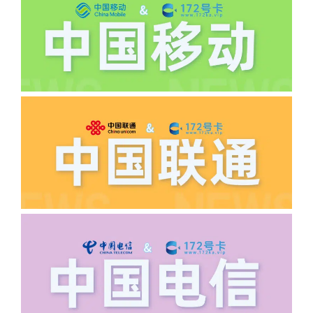
道首充的情况下都是不能正常返费的并且
逾期不可补返费。
·5.我的返费为什么还没有到?
答:先核查首次是否按照宣传图所正常参
加活动充值，其次是否状态是否一直保持
正常，然后是核实是否是已过返费时间，
如以上都正常就联系平台客服单独查询。
·6.领卡时详细地址怎么写容易通过审核?
答:不要低于6个字。详细地址不要写带有
城市名字的路段，比如你的地址:上海市
浦东新区北京路33号，这样的地址就会
导致订单失败，因为在系统审核看来你在
上海怎么又写了个北京，不知道你在哪