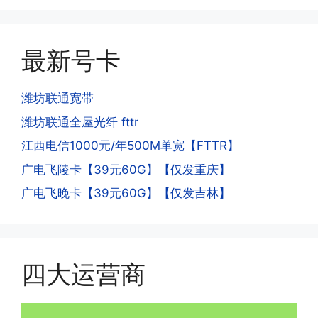
机和卡槽?不能频繁打电话?不能频繁注
延期，所有话费和流量会在72小时之内
册APP?
到账，仅针对首月才会延迟到账，次月起
答:这是为了打击电信诈骗。那些诈骗分
就是月初1-3号自动到账;查看流量少了，
最新号卡
子拿到手机卡，他必须打很多电话才可以
是因为激活当月的流量会按照您激活剩余
去骗人。他必须注册很多APP才可以去骗
的天数折算到账，次月就会全额到账，留
人。他们是用专业设备插手机卡打的，所
潍坊联通宽带
意流量到账时间，避免在未到账之前使用
以会经常换卡槽换设备。所以基于这些特
潍坊联通全屋光纤 fttr
超出额外扣费哦。
点，运营商系统会识别到，如果你有类似
江西电信1000元/年500M单宽【FTTR】
的异常使用行为，就会让你二次认证。二
次认证是为了证明你本人在使用这张卡。
广电飞陵卡【39元60G】【仅发重庆】
一般二次认证的流程是本人使用这张卡的
·4.实际扣费月租
广电飞晚卡【39元60G】【仅发吉林】
流量，通过运营商链接刷人脸，拍身份证
答:
件，来证明是本人在使用。具体可以网上
(1)首月扣费:电信是首月免费，联通是按
搜索关键词:断卡行动。
原套餐折算后扣费，移动是全月全价扣
费;具体可以参考详情图，每款产品扣费
四大运营商
有差异
(2)如下几种情况是不返费的:返费前停
机、关机、注销、违章单停、未再专属渠