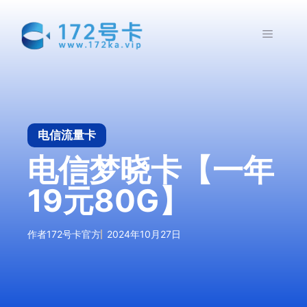
跳
至
菜
内
容
单
电信流量卡
电信梦晓卡【一年
19元80G】
作者
172号卡官方
2024年10月27日