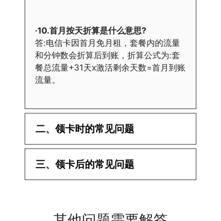
·10.首月按天折算是什么意思?
答:电信卡因首月免月租，套餐内的流量
和分钟数会折算后到账，折算公式为:套
餐总流量+31天x激活剩余天数=首月到账
流量。
二、领卡时的常见问题
·1.已经操作激活了怎么没有网?还不能使
三、领卡后的常见问题
用呢?
答:提交激活认证后，属于半激活状态，
·1.我该怎么缴费?
需要等待运营商人工审核，审核通过后就
答:仅首次充值需要在专属渠道或者快递
会下发短信到你的手机上，告知你办理的
其他问题需要解答
小哥处参加活动充值，后续充值就是任意