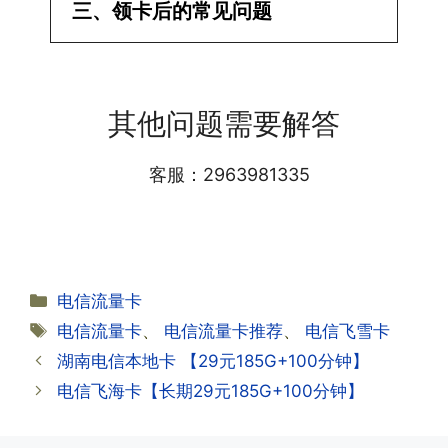
·1.已经操作激活了怎么没有网?还不能使
三、领卡后的常见问题
用呢?
答:提交激活认证后，属于半激活状态，
·1.我该怎么缴费?
需要等待运营商人工审核，审核通过后就
答:仅首次充值需要在专属渠道或者快递
会下发短信到你的手机上，告知你办理的
其他问题需要解答
小哥处参加活动充值，后续充值就是任意
详细套餐，这就说明已激活成功!耗时一
渠道官方充值即可，支付宝，微信或者营
般10-30分钟，晚上激活就需要等第二天
业厅都可以;
客服：2963981335
早上才可以进行人工审核;快递激活的基
本上当时就可以操作成功;如果插卡还是
无法使用，可以关机重启或者拔插卡重新
·2.不用了，我想要注销怎么办?有没有合
试试。
约期?
答:联通和电信大部分支持异地注销，电
分
电信流量卡
信大部分都没有合约期，每一个卡的产品
·2.激活成功了，我怎么查套餐呢?
类
标
电信流量卡
、
电信流量卡推荐
、
电信飞雪卡
资料都有详细的注销流程和注意事项;
答:下载对应运营商的官方手机营业厅
签
湖南电信本地卡 【29元185G+100分钟】
APP,进行登录绑定，登录后可以在主页
查询到流量和话费是否正常到账;如果未
电信飞海卡【长期29元185G+100分钟】
到，耐心等待48小时后，再刷新app即
·3.注销后，会不会影响我的信誉?
可;
答:不会的，提交注销后号码就会自动回