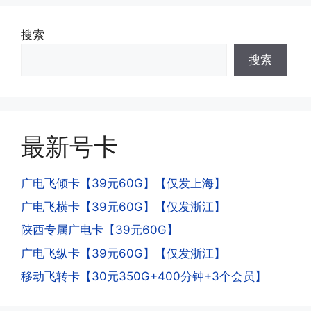
收，不影响你后续办理新卡。
搜索
·3.激活后话费和流量怎么没到?或者流量
搜索
少了?
·4.为什么手机卡刚激活60天内不能换手
答:这是属于正常现象，属于刚激活到账
机和卡槽?不能频繁打电话?不能频繁注
延期，所有话费和流量会在72小时之内
册APP?
到账，仅针对首月才会延迟到账，次月起
答:这是为了打击电信诈骗。那些诈骗分
就是月初1-3号自动到账;查看流量少了，
最新号卡
子拿到手机卡，他必须打很多电话才可以
是因为激活当月的流量会按照您激活剩余
去骗人。他必须注册很多APP才可以去骗
的天数折算到账，次月就会全额到账，留
人。他们是用专业设备插手机卡打的，所
广电飞倾卡【39元60G】【仅发上海】
意流量到账时间，避免在未到账之前使用
以会经常换卡槽换设备。所以基于这些特
广电飞横卡【39元60G】【仅发浙江】
超出额外扣费哦。
点，运营商系统会识别到，如果你有类似
陕西专属广电卡【39元60G】
的异常使用行为，就会让你二次认证。二
次认证是为了证明你本人在使用这张卡。
广电飞纵卡【39元60G】【仅发浙江】
一般二次认证的流程是本人使用这张卡的
·4.实际扣费月租
移动飞转卡【30元350G+400分钟+3个会员】
流量，通过运营商链接刷人脸，拍身份证
答:
件，来证明是本人在使用。具体可以网上
(1)首月扣费:电信是首月免费，联通是按