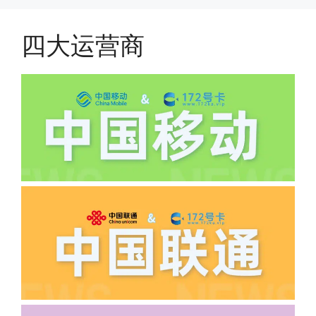
搜索关键词:断卡行动。
原套餐折算后扣费，移动是全月全价扣
费;具体可以参考详情图，每款产品扣费
四大运营商
有差异
(2)如下几种情况是不返费的:返费前停
机、关机、注销、违章单停、未再专属渠
道首充的情况下都是不能正常返费的并且
逾期不可补返费。
·5.我的返费为什么还没有到?
答:先核查首次是否按照宣传图所正常参
加活动充值，其次是否状态是否一直保持
正常，然后是核实是否是已过返费时间，
如以上都正常就联系平台客服单独查询。
·6.领卡时详细地址怎么写容易通过审核?