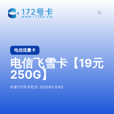
跳
至
菜
内
容
单
电信流量卡
电信飞雪卡【19元
250G】
作者
172号卡官方
2025年5月4日