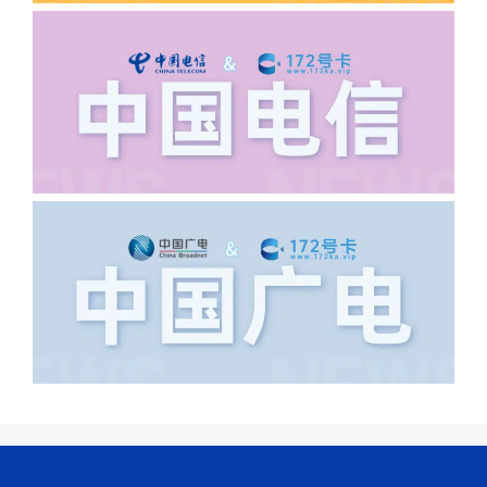
·6.领卡时详细地址怎么写容易通过审核?
答:不要低于6个字。详细地址不要写带有
城市名字的路段，比如你的地址:上海市
浦东新区北京路33号，这样的地址就会
导致订单失败，因为在系统审核看来你在
上海怎么又写了个北京，不知道你在哪
里，所以直接订单失败。