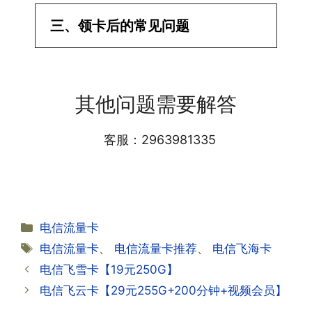
·1.已经操作激活了怎么没有网?还不能使
三、领卡后的常见问题
用呢?
答:提交激活认证后，属于半激活状态，
·1.我该怎么缴费?
需要等待运营商人工审核，审核通过后就
答:仅首次充值需要在专属渠道或者快递
会下发短信到你的手机上，告知你办理的
其他问题需要解答
小哥处参加活动充值，后续充值就是任意
详细套餐，这就说明已激活成功!耗时一
渠道官方充值即可，支付宝，微信或者营
般10-30分钟，晚上激活就需要等第二天
业厅都可以;
客服：2963981335
早上才可以进行人工审核;快递激活的基
本上当时就可以操作成功;如果插卡还是
无法使用，可以关机重启或者拔插卡重新
·2.不用了，我想要注销怎么办?有没有合
试试。
约期?
答:联通和电信大部分支持异地注销，电
分
电信流量卡
信大部分都没有合约期，每一个卡的产品
·2.激活成功了，我怎么查套餐呢?
类
标
电信流量卡
、
电信流量卡推荐
、
电信飞海卡
资料都有详细的注销流程和注意事项;
答:下载对应运营商的官方手机营业厅
签
电信飞雪卡【19元250G】
APP,进行登录绑定，登录后可以在主页
查询到流量和话费是否正常到账;如果未
电信飞云卡【29元255G+200分钟+视频会员】
到，耐心等待48小时后，再刷新app即
·3.注销后，会不会影响我的信誉?