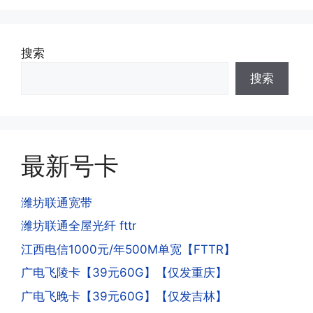
可;
答:不会的，提交注销后号码就会自动回
收，不影响你后续办理新卡。
搜索
·3.激活后话费和流量怎么没到?或者流量
搜索
少了?
·4.为什么手机卡刚激活60天内不能换手
答:这是属于正常现象，属于刚激活到账
机和卡槽?不能频繁打电话?不能频繁注
延期，所有话费和流量会在72小时之内
册APP?
到账，仅针对首月才会延迟到账，次月起
答:这是为了打击电信诈骗。那些诈骗分
就是月初1-3号自动到账;查看流量少了，
最新号卡
子拿到手机卡，他必须打很多电话才可以
是因为激活当月的流量会按照您激活剩余
去骗人。他必须注册很多APP才可以去骗
的天数折算到账，次月就会全额到账，留
人。他们是用专业设备插手机卡打的，所
潍坊联通宽带
意流量到账时间，避免在未到账之前使用
以会经常换卡槽换设备。所以基于这些特
潍坊联通全屋光纤 fttr
超出额外扣费哦。
点，运营商系统会识别到，如果你有类似
江西电信1000元/年500M单宽【FTTR】
的异常使用行为，就会让你二次认证。二
次认证是为了证明你本人在使用这张卡。
广电飞陵卡【39元60G】【仅发重庆】
一般二次认证的流程是本人使用这张卡的
·4.实际扣费月租
广电飞晚卡【39元60G】【仅发吉林】
流量，通过运营商链接刷人脸，拍身份证
答: