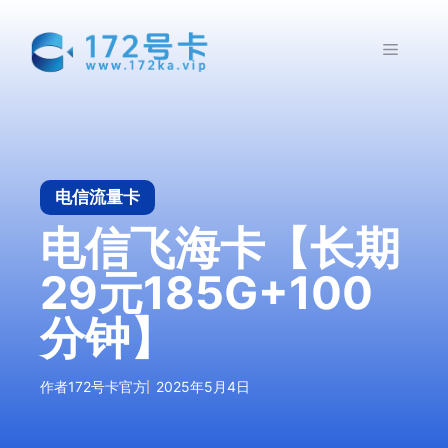
跳
至
菜
内
容
单
电信流量卡
电信飞海卡【长期
29元185G+100
分钟】
作者
172号卡官方
2025年5月4日