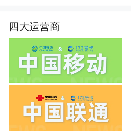
件，来证明是本人在使用。具体可以网上
(1)首月扣费:电信是首月免费，联通是按
搜索关键词:断卡行动。
原套餐折算后扣费，移动是全月全价扣
费;具体可以参考详情图，每款产品扣费
四大运营商
有差异
(2)如下几种情况是不返费的:返费前停
机、关机、注销、违章单停、未再专属渠
道首充的情况下都是不能正常返费的并且
逾期不可补返费。
·5.我的返费为什么还没有到?
答:先核查首次是否按照宣传图所正常参
加活动充值，其次是否状态是否一直保持
正常，然后是核实是否是已过返费时间，
如以上都正常就联系平台客服单独查询。