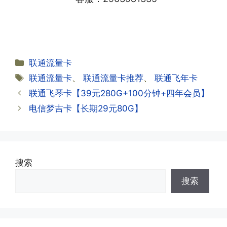
本上当时就可以操作成功;如果插卡还是
无法使用，可以关机重启或者拔插卡重新
·2.不用了，我想要注销怎么办?有没有合
试试。
约期?
答:联通和电信大部分支持异地注销，电
分
联通流量卡
信大部分都没有合约期，每一个卡的产品
·2.激活成功了，我怎么查套餐呢?
类
标
联通流量卡
、
联通流量卡推荐
、
联通飞年卡
资料都有详细的注销流程和注意事项;
答:下载对应运营商的官方手机营业厅
签
联通飞琴卡【39元280G+100分钟+四年会员】
APP,进行登录绑定，登录后可以在主页
查询到流量和话费是否正常到账;如果未
电信梦吉卡【长期29元80G】
到，耐心等待48小时后，再刷新app即
·3.注销后，会不会影响我的信誉?
可;
答:不会的，提交注销后号码就会自动回
收，不影响你后续办理新卡。
搜索
·3.激活后话费和流量怎么没到?或者流量
搜索
少了?
·4.为什么手机卡刚激活60天内不能换手
答:这是属于正常现象，属于刚激活到账
机和卡槽?不能频繁打电话?不能频繁注
延期，所有话费和流量会在72小时之内
册APP?
到账，仅针对首月才会延迟到账，次月起