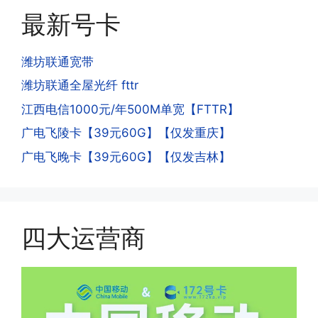
答:这是为了打击电信诈骗。那些诈骗分
就是月初1-3号自动到账;查看流量少了，
最新号卡
子拿到手机卡，他必须打很多电话才可以
是因为激活当月的流量会按照您激活剩余
去骗人。他必须注册很多APP才可以去骗
的天数折算到账，次月就会全额到账，留
人。他们是用专业设备插手机卡打的，所
潍坊联通宽带
意流量到账时间，避免在未到账之前使用
以会经常换卡槽换设备。所以基于这些特
潍坊联通全屋光纤 fttr
超出额外扣费哦。
点，运营商系统会识别到，如果你有类似
江西电信1000元/年500M单宽【FTTR】
的异常使用行为，就会让你二次认证。二
次认证是为了证明你本人在使用这张卡。
广电飞陵卡【39元60G】【仅发重庆】
一般二次认证的流程是本人使用这张卡的
·4.实际扣费月租
广电飞晚卡【39元60G】【仅发吉林】
流量，通过运营商链接刷人脸，拍身份证
答:
件，来证明是本人在使用。具体可以网上
(1)首月扣费:电信是首月免费，联通是按
搜索关键词:断卡行动。
原套餐折算后扣费，移动是全月全价扣
费;具体可以参考详情图，每款产品扣费
四大运营商
有差异
(2)如下几种情况是不返费的:返费前停
机、关机、注销、违章单停、未再专属渠
道首充的情况下都是不能正常返费的并且
逾期不可补返费。