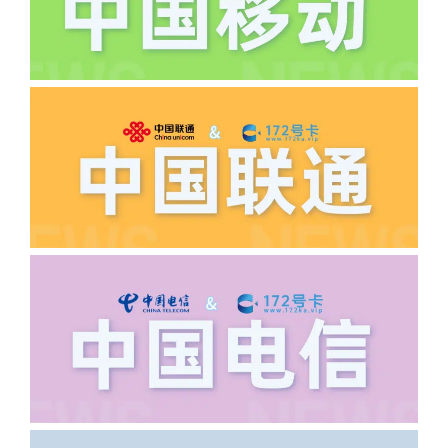
·5.我的返费为什么还没有到?
答:先核查首次是否按照宣传图所正常参
加活动充值，其次是否状态是否一直保持
正常，然后是核实是否是已过返费时间，
如以上都正常就联系平台客服单独查询。
·6.领卡时详细地址怎么写容易通过审核?
答:不要低于6个字。详细地址不要写带有
城市名字的路段，比如你的地址:上海市
浦东新区北京路33号，这样的地址就会
导致订单失败，因为在系统审核看来你在
上海怎么又写了个北京，不知道你在哪
里，所以直接订单失败。