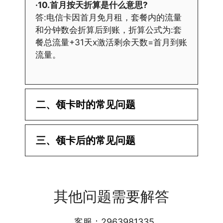
·10.首月按天折算是什么意思?
答:电信卡因首月免月租，套餐内的流量
和分钟数会折算后到账，折算公式为:套
餐总流量+31天x激活剩余天数=首月到账
流量。
二、领卡时的常见问题
·1.已经操作激活了怎么没有网?还不能使
三、领卡后的常见问题
用呢?
答:提交激活认证后，属于半激活状态，
·1.我该怎么缴费?
需要等待运营商人工审核，审核通过后就
答:仅首次充值需要在专属渠道或者快递
会下发短信到你的手机上，告知你办理的
其他问题需要解答
小哥处参加活动充值，后续充值就是任意
详细套餐，这就说明已激活成功!耗时一
渠道官方充值即可，支付宝，微信或者营
般10-30分钟，晚上激活就需要等第二天
业厅都可以;
客服：2963981335
早上才可以进行人工审核;快递激活的基