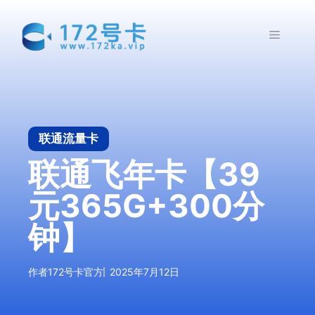
跳
至
菜
内
容
单
联通流量卡
联通飞年卡【39
元365G+300分
钟】
作者
172号卡官方
2025年7月12日