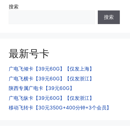
搜索
·3.激活后话费和流量怎么没到?或者流量
搜索
少了?
·4.为什么手机卡刚激活60天内不能换手
答:这是属于正常现象，属于刚激活到账
机和卡槽?不能频繁打电话?不能频繁注
延期，所有话费和流量会在72小时之内
册APP?
到账，仅针对首月才会延迟到账，次月起
答:这是为了打击电信诈骗。那些诈骗分
就是月初1-3号自动到账;查看流量少了，
最新号卡
子拿到手机卡，他必须打很多电话才可以
是因为激活当月的流量会按照您激活剩余
去骗人。他必须注册很多APP才可以去骗
的天数折算到账，次月就会全额到账，留
人。他们是用专业设备插手机卡打的，所
广电飞倾卡【39元60G】【仅发上海】
意流量到账时间，避免在未到账之前使用
以会经常换卡槽换设备。所以基于这些特
广电飞横卡【39元60G】【仅发浙江】
超出额外扣费哦。
点，运营商系统会识别到，如果你有类似
陕西专属广电卡【39元60G】
的异常使用行为，就会让你二次认证。二
次认证是为了证明你本人在使用这张卡。
广电飞纵卡【39元60G】【仅发浙江】
一般二次认证的流程是本人使用这张卡的
·4.实际扣费月租
移动飞转卡【30元350G+400分钟+3个会员】
流量，通过运营商链接刷人脸，拍身份证
答:
件，来证明是本人在使用。具体可以网上
(1)首月扣费:电信是首月免费，联通是按
搜索关键词:断卡行动。
原套餐折算后扣费，移动是全月全价扣