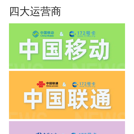
费;具体可以参考详情图，每款产品扣费
四大运营商
有差异
(2)如下几种情况是不返费的:返费前停
机、关机、注销、违章单停、未再专属渠
道首充的情况下都是不能正常返费的并且
逾期不可补返费。
·5.我的返费为什么还没有到?
答:先核查首次是否按照宣传图所正常参
加活动充值，其次是否状态是否一直保持
正常，然后是核实是否是已过返费时间，
如以上都正常就联系平台客服单独查询。
·6.领卡时详细地址怎么写容易通过审核?
答:不要低于6个字。详细地址不要写带有