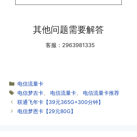
用呢?
答:提交激活认证后，属于半激活状态，
·1.我该怎么缴费?
需要等待运营商人工审核，审核通过后就
答:仅首次充值需要在专属渠道或者快递
会下发短信到你的手机上，告知你办理的
其他问题需要解答
小哥处参加活动充值，后续充值就是任意
详细套餐，这就说明已激活成功!耗时一
渠道官方充值即可，支付宝，微信或者营
般10-30分钟，晚上激活就需要等第二天
业厅都可以;
客服：2963981335
早上才可以进行人工审核;快递激活的基
本上当时就可以操作成功;如果插卡还是
无法使用，可以关机重启或者拔插卡重新
·2.不用了，我想要注销怎么办?有没有合
试试。
约期?
答:联通和电信大部分支持异地注销，电
分
电信流量卡
信大部分都没有合约期，每一个卡的产品
·2.激活成功了，我怎么查套餐呢?
类
标
电信梦吉卡
、
电信流量卡
、
电信流量卡推荐
资料都有详细的注销流程和注意事项;
答:下载对应运营商的官方手机营业厅
签
联通飞年卡【39元365G+300分钟】
APP,进行登录绑定，登录后可以在主页
查询到流量和话费是否正常到账;如果未
电信梦恩卡【29元80G】
到，耐心等待48小时后，再刷新app即
·3.注销后，会不会影响我的信誉?
可;
答:不会的，提交注销后号码就会自动回
收，不影响你后续办理新卡。