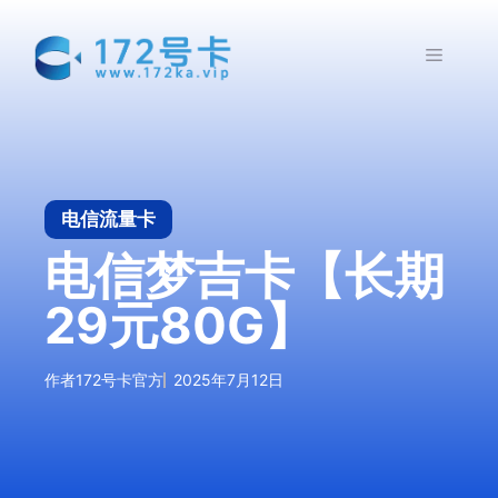
跳
至
菜
内
容
单
电信流量卡
电信梦吉卡【长期
29元80G】
作者
172号卡官方
2025年7月12日