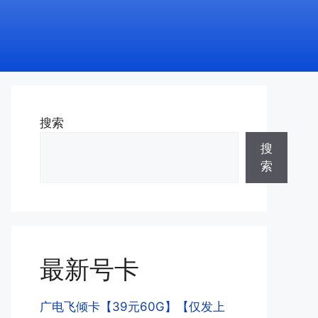
搜索
搜
索
最新号卡
广电飞倾卡【39元60G】【仅发上