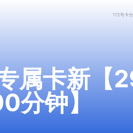
172号卡
专属卡新【2
100分钟】