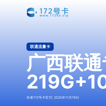
跳
至
内
容
联通流量卡
广西联通
219G+
作者
172号卡官方
2025年11月19日