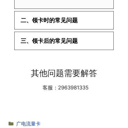
二、领卡时的常见问题
·1.已经操作激活了怎么没有网?还不能使
三、领卡后的常见问题
用呢?
答:提交激活认证后，属于半激活状态，
·1.我该怎么缴费?
需要等待运营商人工审核，审核通过后就
答:仅首次充值需要在专属渠道或者快递
会下发短信到你的手机上，告知你办理的
其他问题需要解答
小哥处参加活动充值，后续充值就是任意
详细套餐，这就说明已激活成功!耗时一
渠道官方充值即可，支付宝，微信或者营
般10-30分钟，晚上激活就需要等第二天
业厅都可以;
客服：2963981335
早上才可以进行人工审核;快递激活的基
本上当时就可以操作成功;如果插卡还是
无法使用，可以关机重启或者拔插卡重新
·2.不用了，我想要注销怎么办?有没有合
试试。
约期?
答:联通和电信大部分支持异地注销，电
分
广电流量卡
信大部分都没有合约期，每一个卡的产品
·2.激活成功了，我怎么查套餐呢?