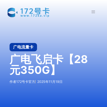
跳
至
菜
内
容
单
广电流量卡
广电飞启卡【28
元350G】
作者
172号卡官方
2025年11月19日