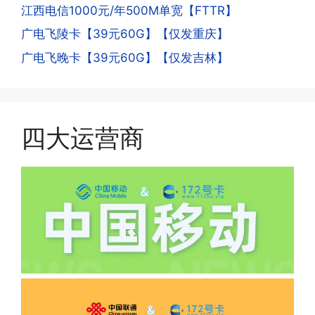
江西电信1000元/年500M单宽【FTTR】
的异常使用行为，就会让你二次认证。二
次认证是为了证明你本人在使用这张卡。
广电飞陵卡【39元60G】【仅发重庆】
一般二次认证的流程是本人使用这张卡的
·4.实际扣费月租
广电飞晚卡【39元60G】【仅发吉林】
流量，通过运营商链接刷人脸，拍身份证
答:
件，来证明是本人在使用。具体可以网上
(1)首月扣费:电信是首月免费，联通是按
搜索关键词:断卡行动。
原套餐折算后扣费，移动是全月全价扣
费;具体可以参考详情图，每款产品扣费
四大运营商
有差异
(2)如下几种情况是不返费的:返费前停
机、关机、注销、违章单停、未再专属渠
道首充的情况下都是不能正常返费的并且
逾期不可补返费。
·5.我的返费为什么还没有到?
答:先核查首次是否按照宣传图所正常参
加活动充值，其次是否状态是否一直保持