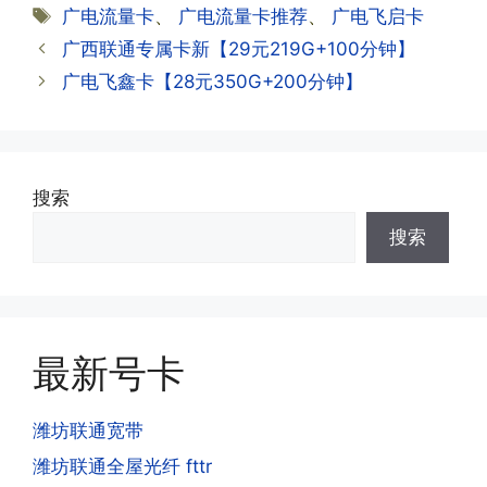
类
标
广电流量卡
、
广电流量卡推荐
、
广电飞启卡
资料都有详细的注销流程和注意事项;
答:下载对应运营商的官方手机营业厅
签
广西联通专属卡新【29元219G+100分钟】
APP,进行登录绑定，登录后可以在主页
查询到流量和话费是否正常到账;如果未
广电飞鑫卡【28元350G+200分钟】
到，耐心等待48小时后，再刷新app即
·3.注销后，会不会影响我的信誉?
可;
答:不会的，提交注销后号码就会自动回
收，不影响你后续办理新卡。
搜索
·3.激活后话费和流量怎么没到?或者流量
搜索
少了?
·4.为什么手机卡刚激活60天内不能换手
答:这是属于正常现象，属于刚激活到账
机和卡槽?不能频繁打电话?不能频繁注
延期，所有话费和流量会在72小时之内
册APP?
到账，仅针对首月才会延迟到账，次月起
答:这是为了打击电信诈骗。那些诈骗分
就是月初1-3号自动到账;查看流量少了，
最新号卡
子拿到手机卡，他必须打很多电话才可以
是因为激活当月的流量会按照您激活剩余
去骗人。他必须注册很多APP才可以去骗
的天数折算到账，次月就会全额到账，留
人。他们是用专业设备插手机卡打的，所
潍坊联通宽带
意流量到账时间，避免在未到账之前使用
以会经常换卡槽换设备。所以基于这些特
潍坊联通全屋光纤 fttr
超出额外扣费哦。
点，运营商系统会识别到，如果你有类似