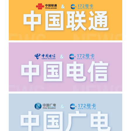
正常，然后是核实是否是已过返费时间，
如以上都正常就联系平台客服单独查询。
·6.领卡时详细地址怎么写容易通过审核?
答:不要低于6个字。详细地址不要写带有
城市名字的路段，比如你的地址:上海市
浦东新区北京路33号，这样的地址就会
导致订单失败，因为在系统审核看来你在
上海怎么又写了个北京，不知道你在哪
里，所以直接订单失败。