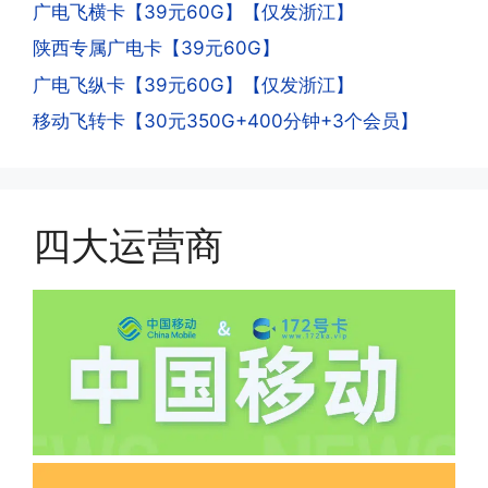
广电飞横卡【39元60G】【仅发浙江】
的异常使用行为，就会让你二次认证。二
次认证是为了证明你本人在使用这张卡。
陕西专属广电卡【39元60G】
一般二次认证的流程是本人使用这张卡的
·4.实际扣费月租
广电飞纵卡【39元60G】【仅发浙江】
流量，通过运营商链接刷人脸，拍身份证
答:
移动飞转卡【30元350G+400分钟+3个会员】
件，来证明是本人在使用。具体可以网上
(1)首月扣费:电信是首月免费，联通是按
搜索关键词:断卡行动。
原套餐折算后扣费，移动是全月全价扣
费;具体可以参考详情图，每款产品扣费
有差异
四大运营商
(2)如下几种情况是不返费的:返费前停
机、关机、注销、违章单停、未再专属渠
道首充的情况下都是不能正常返费的并且
逾期不可补返费。
·5.我的返费为什么还没有到?
答:先核查首次是否按照宣传图所正常参
加活动充值，其次是否状态是否一直保持