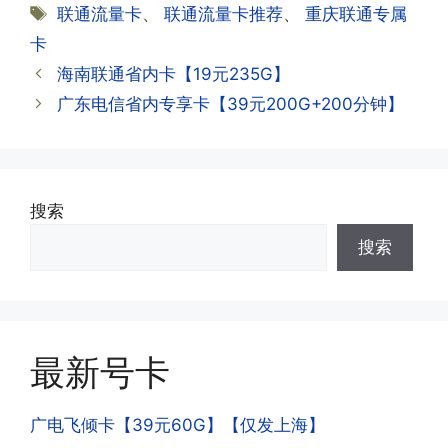
类
标
联通流量卡
、
联通流量卡推荐
、
重庆联通专属
资料都有详细的注销流程和注意事项;
答:下载对应运营商的官方手机营业厅
签
卡
APP,进行登录绑定，登录后可以在主页
查询到流量和话费是否正常到账;如果未
海南联通省内卡【19元235G】
到，耐心等待48小时后，再刷新app即
·3.注销后，会不会影响我的信誉?
广东电信省内专享卡【39元200G+200分钟】
可;
答:不会的，提交注销后号码就会自动回
收，不影响你后续办理新卡。
·3.激活后话费和流量怎么没到?或者流量
搜索
少了?
·4.为什么手机卡刚激活60天内不能换手
搜索
答:这是属于正常现象，属于刚激活到账
机和卡槽?不能频繁打电话?不能频繁注
延期，所有话费和流量会在72小时之内
册APP?
到账，仅针对首月才会延迟到账，次月起
答:这是为了打击电信诈骗。那些诈骗分
就是月初1-3号自动到账;查看流量少了，
子拿到手机卡，他必须打很多电话才可以
是因为激活当月的流量会按照您激活剩余
最新号卡
去骗人。他必须注册很多APP才可以去骗
的天数折算到账，次月就会全额到账，留
人。他们是用专业设备插手机卡打的，所
意流量到账时间，避免在未到账之前使用
以会经常换卡槽换设备。所以基于这些特
广电飞倾卡【39元60G】【仅发上海】
超出额外扣费哦。
点，运营商系统会识别到，如果你有类似