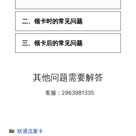
二、领卡时的常见问题
·1.已经操作激活了怎么没有网?还不能使
三、领卡后的常见问题
用呢?
答:提交激活认证后，属于半激活状态，
·1.我该怎么缴费?
需要等待运营商人工审核，审核通过后就
答:仅首次充值需要在专属渠道或者快递
会下发短信到你的手机上，告知你办理的
其他问题需要解答
小哥处参加活动充值，后续充值就是任意
详细套餐，这就说明已激活成功!耗时一
渠道官方充值即可，支付宝，微信或者营
般10-30分钟，晚上激活就需要等第二天
业厅都可以;
客服：2963981335
早上才可以进行人工审核;快递激活的基
本上当时就可以操作成功;如果插卡还是
无法使用，可以关机重启或者拔插卡重新
·2.不用了，我想要注销怎么办?有没有合
试试。
约期?
答:联通和电信大部分支持异地注销，电
分
联通流量卡
信大部分都没有合约期，每一个卡的产品
·2.激活成功了，我怎么查套餐呢?