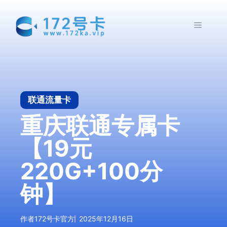
跳
至
菜
内
容
单
联通流量卡
重庆联通专属卡
【19元
220G+100分
钟】
作者
172号卡官方
2025年12月16日