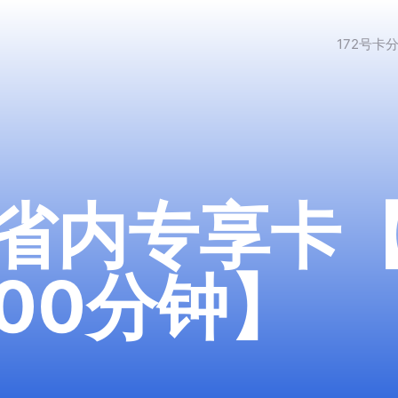
172号卡
省内专享卡【
200分钟】