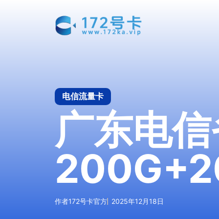
跳
至
内
容
电信流量卡
广东电信
200G+
作者
172号卡官方
2025年12月18日