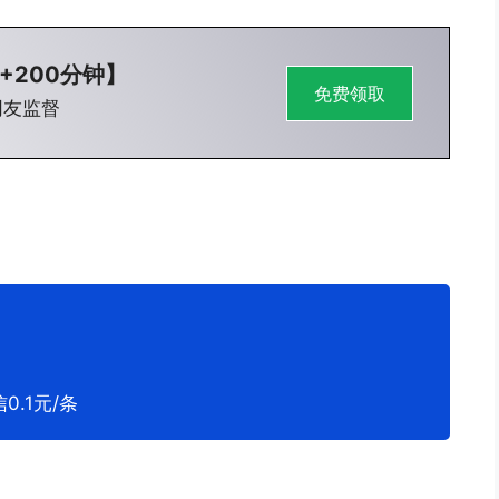
+200分钟】
免费领取
网友监督
0.1元/条