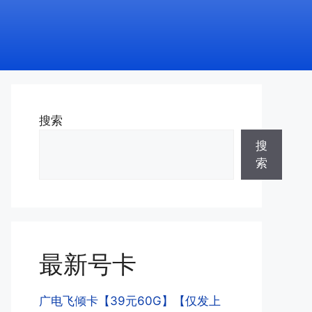
搜索
搜
索
最新号卡
广电飞倾卡【39元60G】【仅发上