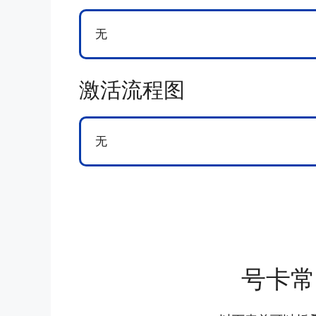
无
激活流程图
无
号卡常