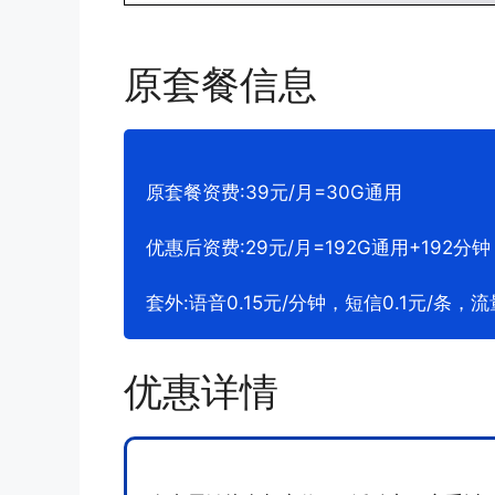
原套餐信息
原套餐资费:39元/月=30G通用
优惠后资费:29元/月=192G通用+192分钟
套外:语音0.15元/分钟，短信0.1元/条，流
优惠详情