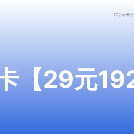
172号卡
【29元192