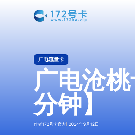
跳
至
内
容
广电流量卡
广电沧桃卡
分钟】
作者
172号卡官方
2024年9月12日