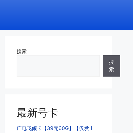
搜索
搜
索
最新号卡
广电飞倾卡【39元60G】【仅发上