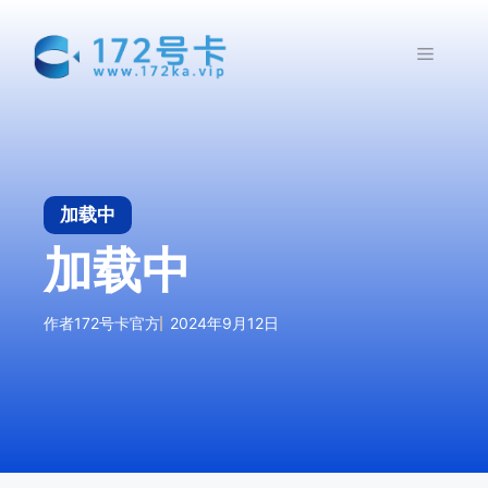
跳
至
菜
内
容
单
加载中
加载中
作者
172号卡官方
2024年9月12日