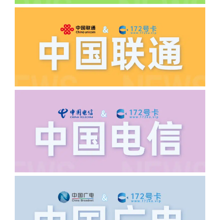
答:先核查首次是否按照宣传图所正常参
加活动充值，其次是否状态是否一直保持
正常，然后是核实是否是已过返费时间，
如以上都正常就联系平台客服单独查询。
·6.领卡时详细地址怎么写容易通过审核?
答:不要低于6个字。详细地址不要写带有
城市名字的路段，比如你的地址:上海市
浦东新区北京路33号，这样的地址就会
导致订单失败，因为在系统审核看来你在
上海怎么又写了个北京，不知道你在哪
里，所以直接订单失败。