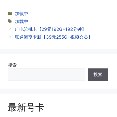
试试。
约期?
答:联通和电信大部分支持异地注销，电
分
加载中
信大部分都没有合约期，每一个卡的产品
·2.激活成功了，我怎么查套餐呢?
类
标
加载中
资料都有详细的注销流程和注意事项;
答:下载对应运营商的官方手机营业厅
签
广电沧桃卡【29元192G+192分钟】
APP,进行登录绑定，登录后可以在主页
查询到流量和话费是否正常到账;如果未
联通海享卡新【39元255G+视频会员】
到，耐心等待48小时后，再刷新app即
·3.注销后，会不会影响我的信誉?
可;
答:不会的，提交注销后号码就会自动回
收，不影响你后续办理新卡。
搜索
·3.激活后话费和流量怎么没到?或者流量
搜索
少了?
·4.为什么手机卡刚激活60天内不能换手
答:这是属于正常现象，属于刚激活到账
机和卡槽?不能频繁打电话?不能频繁注
延期，所有话费和流量会在72小时之内
册APP?
到账，仅针对首月才会延迟到账，次月起
答:这是为了打击电信诈骗。那些诈骗分
就是月初1-3号自动到账;查看流量少了，
最新号卡
子拿到手机卡，他必须打很多电话才可以
是因为激活当月的流量会按照您激活剩余
去骗人。他必须注册很多APP才可以去骗