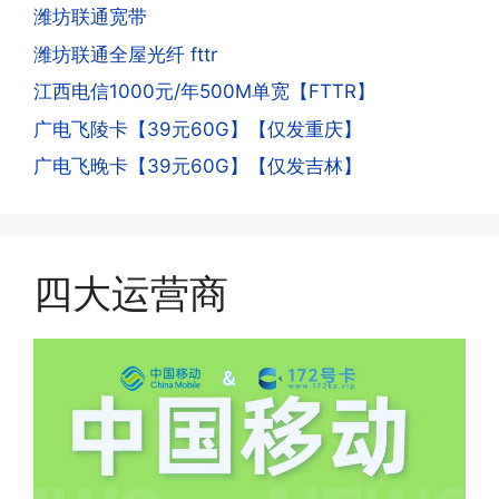
的天数折算到账，次月就会全额到账，留
人。他们是用专业设备插手机卡打的，所
潍坊联通宽带
意流量到账时间，避免在未到账之前使用
以会经常换卡槽换设备。所以基于这些特
潍坊联通全屋光纤 fttr
超出额外扣费哦。
点，运营商系统会识别到，如果你有类似
江西电信1000元/年500M单宽【FTTR】
的异常使用行为，就会让你二次认证。二
次认证是为了证明你本人在使用这张卡。
广电飞陵卡【39元60G】【仅发重庆】
一般二次认证的流程是本人使用这张卡的
·4.实际扣费月租
广电飞晚卡【39元60G】【仅发吉林】
流量，通过运营商链接刷人脸，拍身份证
答:
件，来证明是本人在使用。具体可以网上
(1)首月扣费:电信是首月免费，联通是按
搜索关键词:断卡行动。
原套餐折算后扣费，移动是全月全价扣
费;具体可以参考详情图，每款产品扣费
四大运营商
有差异
(2)如下几种情况是不返费的:返费前停
机、关机、注销、违章单停、未再专属渠
道首充的情况下都是不能正常返费的并且
逾期不可补返费。
·5.我的返费为什么还没有到?