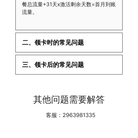
餐总流量+31天x激活剩余天数=首月到账
流量。
二、领卡时的常见问题
·1.已经操作激活了怎么没有网?还不能使
三、领卡后的常见问题
用呢?
答:提交激活认证后，属于半激活状态，
·1.我该怎么缴费?
需要等待运营商人工审核，审核通过后就
答:仅首次充值需要在专属渠道或者快递
会下发短信到你的手机上，告知你办理的
其他问题需要解答
小哥处参加活动充值，后续充值就是任意
详细套餐，这就说明已激活成功!耗时一
渠道官方充值即可，支付宝，微信或者营
般10-30分钟，晚上激活就需要等第二天
业厅都可以;
客服：2963981335
早上才可以进行人工审核;快递激活的基
本上当时就可以操作成功;如果插卡还是
无法使用，可以关机重启或者拔插卡重新
·2.不用了，我想要注销怎么办?有没有合