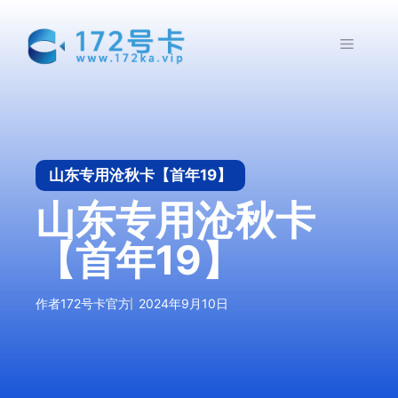
跳
至
菜
内
容
单
山东专用沧秋卡【首年19】
山东专用沧秋卡
【首年19】
作者
172号卡官方
2024年9月10日