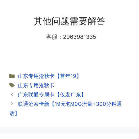
·1.我该怎么缴费?
需要等待运营商人工审核，审核通过后就
答:仅首次充值需要在专属渠道或者快递
会下发短信到你的手机上，告知你办理的
其他问题需要解答
小哥处参加活动充值，后续充值就是任意
详细套餐，这就说明已激活成功!耗时一
渠道官方充值即可，支付宝，微信或者营
般10-30分钟，晚上激活就需要等第二天
业厅都可以;
客服：2963981335
早上才可以进行人工审核;快递激活的基
本上当时就可以操作成功;如果插卡还是
无法使用，可以关机重启或者拔插卡重新
·2.不用了，我想要注销怎么办?有没有合
试试。
约期?
答:联通和电信大部分支持异地注销，电
分
山东专用沧秋卡【首年19】
信大部分都没有合约期，每一个卡的产品
·2.激活成功了，我怎么查套餐呢?
类
标
山东专用沧秋卡
资料都有详细的注销流程和注意事项;
答:下载对应运营商的官方手机营业厅
签
广东联通专属卡【仅发广东】
APP,进行登录绑定，登录后可以在主页
查询到流量和话费是否正常到账;如果未
联通沧茶卡新【19元包90G流量+300分钟通
到，耐心等待48小时后，再刷新app即
·3.注销后，会不会影响我的信誉?
话】
可;
答:不会的，提交注销后号码就会自动回
收，不影响你后续办理新卡。