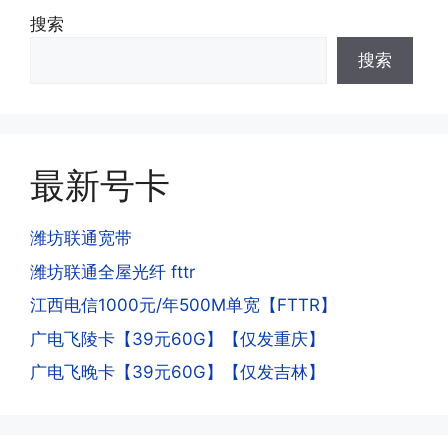
·3.激活后话费和流量怎么没到?或者流量
搜索
少了?
·4.为什么手机卡刚激活60天内不能换手
搜索
答:这是属于正常现象，属于刚激活到账
机和卡槽?不能频繁打电话?不能频繁注
延期，所有话费和流量会在72小时之内
册APP?
到账，仅针对首月才会延迟到账，次月起
答:这是为了打击电信诈骗。那些诈骗分
就是月初1-3号自动到账;查看流量少了，
子拿到手机卡，他必须打很多电话才可以
是因为激活当月的流量会按照您激活剩余
最新号卡
去骗人。他必须注册很多APP才可以去骗
的天数折算到账，次月就会全额到账，留
人。他们是用专业设备插手机卡打的，所
意流量到账时间，避免在未到账之前使用
以会经常换卡槽换设备。所以基于这些特
潍坊联通宽带
超出额外扣费哦。
点，运营商系统会识别到，如果你有类似
潍坊联通全屋光纤 fttr
的异常使用行为，就会让你二次认证。二
次认证是为了证明你本人在使用这张卡。
江西电信1000元/年500M单宽【FTTR】
一般二次认证的流程是本人使用这张卡的
·4.实际扣费月租
广电飞陵卡【39元60G】【仅发重庆】
流量，通过运营商链接刷人脸，拍身份证
答:
广电飞晚卡【39元60G】【仅发吉林】
件，来证明是本人在使用。具体可以网上
(1)首月扣费:电信是首月免费，联通是按
搜索关键词:断卡行动。
原套餐折算后扣费，移动是全月全价扣
费;具体可以参考详情图，每款产品扣费