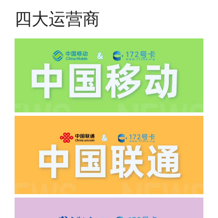
有差异
四大运营商
(2)如下几种情况是不返费的:返费前停
机、关机、注销、违章单停、未再专属渠
道首充的情况下都是不能正常返费的并且
逾期不可补返费。
·5.我的返费为什么还没有到?
答:先核查首次是否按照宣传图所正常参
加活动充值，其次是否状态是否一直保持
正常，然后是核实是否是已过返费时间，
如以上都正常就联系平台客服单独查询。
·6.领卡时详细地址怎么写容易通过审核?
答:不要低于6个字。详细地址不要写带有
城市名字的路段，比如你的地址:上海市