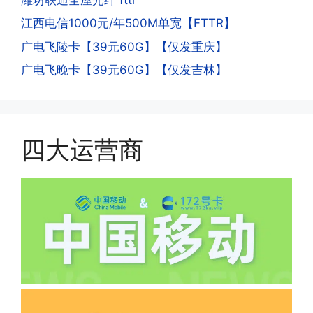
超出额外扣费哦。
点，运营商系统会识别到，如果你有类似
江西电信1000元/年500M单宽【FTTR】
的异常使用行为，就会让你二次认证。二
次认证是为了证明你本人在使用这张卡。
广电飞陵卡【39元60G】【仅发重庆】
一般二次认证的流程是本人使用这张卡的
·4.实际扣费月租
广电飞晚卡【39元60G】【仅发吉林】
流量，通过运营商链接刷人脸，拍身份证
答:
件，来证明是本人在使用。具体可以网上
(1)首月扣费:电信是首月免费，联通是按
搜索关键词:断卡行动。
原套餐折算后扣费，移动是全月全价扣
费;具体可以参考详情图，每款产品扣费
四大运营商
有差异
(2)如下几种情况是不返费的:返费前停
机、关机、注销、违章单停、未再专属渠
道首充的情况下都是不能正常返费的并且
逾期不可补返费。
·5.我的返费为什么还没有到?
答:先核查首次是否按照宣传图所正常参
加活动充值，其次是否状态是否一直保持