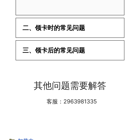
二、领卡时的常见问题
·1.已经操作激活了怎么没有网?还不能使
三、领卡后的常见问题
用呢?
答:提交激活认证后，属于半激活状态，
·1.我该怎么缴费?
需要等待运营商人工审核，审核通过后就
答:仅首次充值需要在专属渠道或者快递
会下发短信到你的手机上，告知你办理的
其他问题需要解答
小哥处参加活动充值，后续充值就是任意
详细套餐，这就说明已激活成功!耗时一
渠道官方充值即可，支付宝，微信或者营
般10-30分钟，晚上激活就需要等第二天
业厅都可以;
客服：2963981335
早上才可以进行人工审核;快递激活的基
本上当时就可以操作成功;如果插卡还是
无法使用，可以关机重启或者拔插卡重新
·2.不用了，我想要注销怎么办?有没有合
试试。
约期?
答:联通和电信大部分支持异地注销，电
分