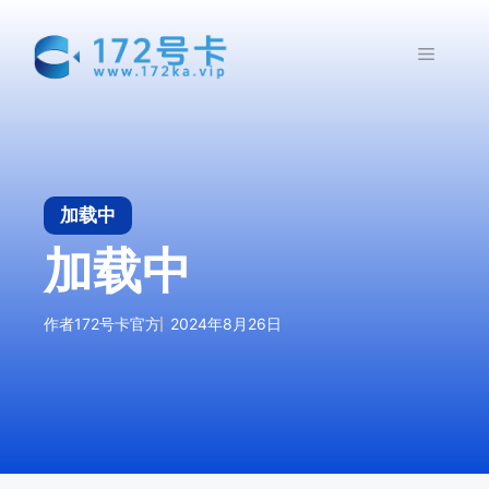
跳
至
菜
内
容
单
加载中
加载中
作者
172号卡官方
2024年8月26日