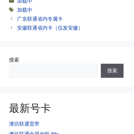
加载中
信大部分都没有合约期，每一个卡的产品
·2.激活成功了，我怎么查套餐呢?
类
标
加载中
资料都有详细的注销流程和注意事项;
答:下载对应运营商的官方手机营业厅
签
广东联通省内专属卡
APP,进行登录绑定，登录后可以在主页
查询到流量和话费是否正常到账;如果未
安徽联通省内卡（仅发安徽）
到，耐心等待48小时后，再刷新app即
·3.注销后，会不会影响我的信誉?
可;
答:不会的，提交注销后号码就会自动回
收，不影响你后续办理新卡。
搜索
·3.激活后话费和流量怎么没到?或者流量
搜索
少了?
·4.为什么手机卡刚激活60天内不能换手
答:这是属于正常现象，属于刚激活到账
机和卡槽?不能频繁打电话?不能频繁注
延期，所有话费和流量会在72小时之内
册APP?
到账，仅针对首月才会延迟到账，次月起
答:这是为了打击电信诈骗。那些诈骗分
就是月初1-3号自动到账;查看流量少了，
最新号卡
子拿到手机卡，他必须打很多电话才可以
是因为激活当月的流量会按照您激活剩余
去骗人。他必须注册很多APP才可以去骗
的天数折算到账，次月就会全额到账，留
人。他们是用专业设备插手机卡打的，所
潍坊联通宽带
意流量到账时间，避免在未到账之前使用
以会经常换卡槽换设备。所以基于这些特
潍坊联通全屋光纤 fttr