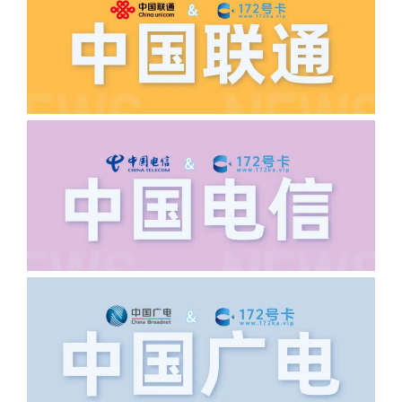
正常，然后是核实是否是已过返费时间，
如以上都正常就联系平台客服单独查询。
·6.领卡时详细地址怎么写容易通过审核?
答:不要低于6个字。详细地址不要写带有
城市名字的路段，比如你的地址:上海市
浦东新区北京路33号，这样的地址就会
导致订单失败，因为在系统审核看来你在
上海怎么又写了个北京，不知道你在哪
里，所以直接订单失败。