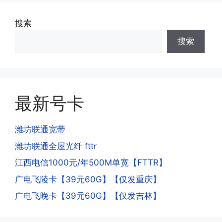
·3.激活后话费和流量怎么没到?或者流量
搜索
少了?
·4.为什么手机卡刚激活60天内不能换手
搜索
答:这是属于正常现象，属于刚激活到账
机和卡槽?不能频繁打电话?不能频繁注
延期，所有话费和流量会在72小时之内
册APP?
到账，仅针对首月才会延迟到账，次月起
答:这是为了打击电信诈骗。那些诈骗分
就是月初1-3号自动到账;查看流量少了，
子拿到手机卡，他必须打很多电话才可以
是因为激活当月的流量会按照您激活剩余
最新号卡
去骗人。他必须注册很多APP才可以去骗
的天数折算到账，次月就会全额到账，留
人。他们是用专业设备插手机卡打的，所
意流量到账时间，避免在未到账之前使用
以会经常换卡槽换设备。所以基于这些特
潍坊联通宽带
超出额外扣费哦。
点，运营商系统会识别到，如果你有类似
潍坊联通全屋光纤 fttr
的异常使用行为，就会让你二次认证。二
次认证是为了证明你本人在使用这张卡。
江西电信1000元/年500M单宽【FTTR】
一般二次认证的流程是本人使用这张卡的
·4.实际扣费月租
广电飞陵卡【39元60G】【仅发重庆】
流量，通过运营商链接刷人脸，拍身份证
答:
广电飞晚卡【39元60G】【仅发吉林】
件，来证明是本人在使用。具体可以网上
(1)首月扣费:电信是首月免费，联通是按
搜索关键词:断卡行动。
原套餐折算后扣费，移动是全月全价扣