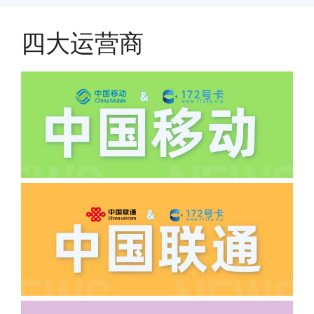
费;具体可以参考详情图，每款产品扣费
有差异
四大运营商
(2)如下几种情况是不返费的:返费前停
机、关机、注销、违章单停、未再专属渠
道首充的情况下都是不能正常返费的并且
逾期不可补返费。
·5.我的返费为什么还没有到?
答:先核查首次是否按照宣传图所正常参
加活动充值，其次是否状态是否一直保持
正常，然后是核实是否是已过返费时间，
如以上都正常就联系平台客服单独查询。
·6.领卡时详细地址怎么写容易通过审核?
答:不要低于6个字。详细地址不要写带有