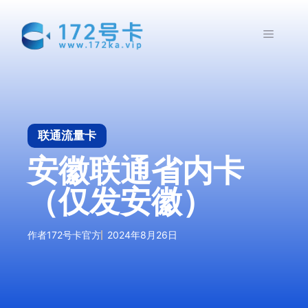
跳
至
菜
内
容
单
联通流量卡
安徽联通省内卡
（仅发安徽）
作者
172号卡官方
2024年8月26日