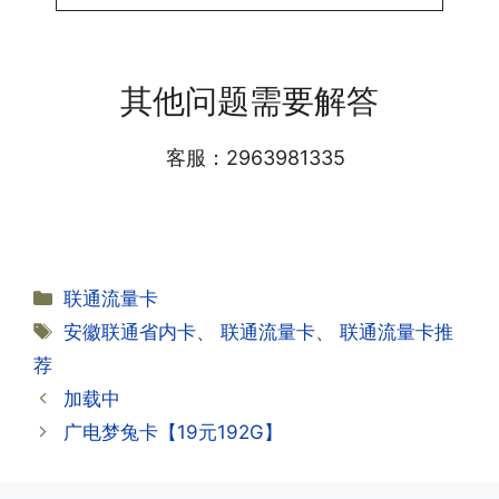
答:提交激活认证后，属于半激活状态，
·1.我该怎么缴费?
需要等待运营商人工审核，审核通过后就
答:仅首次充值需要在专属渠道或者快递
会下发短信到你的手机上，告知你办理的
其他问题需要解答
小哥处参加活动充值，后续充值就是任意
详细套餐，这就说明已激活成功!耗时一
渠道官方充值即可，支付宝，微信或者营
般10-30分钟，晚上激活就需要等第二天
业厅都可以;
客服：2963981335
早上才可以进行人工审核;快递激活的基
本上当时就可以操作成功;如果插卡还是
无法使用，可以关机重启或者拔插卡重新
·2.不用了，我想要注销怎么办?有没有合
试试。
约期?
答:联通和电信大部分支持异地注销，电
分
联通流量卡
信大部分都没有合约期，每一个卡的产品
·2.激活成功了，我怎么查套餐呢?
类
标
安徽联通省内卡
、
联通流量卡
、
联通流量卡推
资料都有详细的注销流程和注意事项;
答:下载对应运营商的官方手机营业厅
签
荐
APP,进行登录绑定，登录后可以在主页
查询到流量和话费是否正常到账;如果未
加载中
到，耐心等待48小时后，再刷新app即
·3.注销后，会不会影响我的信誉?
广电梦兔卡【19元192G】
可;
答:不会的，提交注销后号码就会自动回
收，不影响你后续办理新卡。