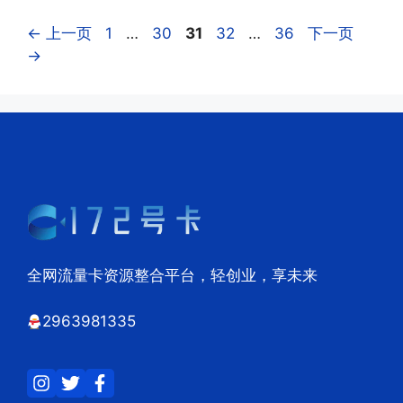
页
页
页
页
页
←
上一页
1
…
30
31
32
…
36
下一页
面
面
面
面
面
→
全网流量卡资源整合平台，轻创业，享未来
2963981335