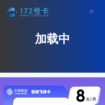
跳
至
菜
内
容
单
加载中