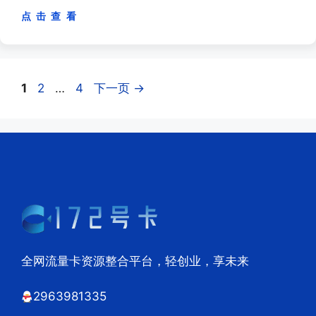
点 击 查 看
页
页
页
1
2
…
4
下一页
→
面
面
面
全网流量卡资源整合平台，轻创业，享未来
2963981335