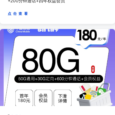
+200分钟通话+四年权益会员
点 击 查 看