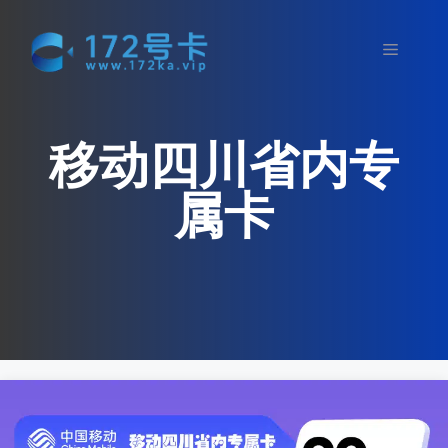
跳
至
菜
内
容
单
移动四川省内专
属卡