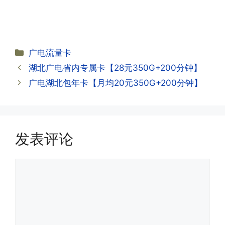
本上当时就可以操作成功;如果插卡还是
无法使用，可以关机重启或者拔插卡重新
·2.不用了，我想要注销怎么办?有没有合
试试。
约期?
答:联通和电信大部分支持异地注销，电
分
广电流量卡
信大部分都没有合约期，每一个卡的产品
·2.激活成功了，我怎么查套餐呢?
类
湖北广电省内专属卡【28元350G+200分钟】
资料都有详细的注销流程和注意事项;
答:下载对应运营商的官方手机营业厅
广电湖北包年卡【月均20元350G+200分钟】
APP,进行登录绑定，登录后可以在主页
查询到流量和话费是否正常到账;如果未
到，耐心等待48小时后，再刷新app即
·3.注销后，会不会影响我的信誉?
可;
答:不会的，提交注销后号码就会自动回
发表评论
收，不影响你后续办理新卡。
·3.激活后话费和流量怎么没到?或者流量
评
少了?
论
·4.为什么手机卡刚激活60天内不能换手
答:这是属于正常现象，属于刚激活到账
机和卡槽?不能频繁打电话?不能频繁注
延期，所有话费和流量会在72小时之内
册APP?
到账，仅针对首月才会延迟到账，次月起
答:这是为了打击电信诈骗。那些诈骗分