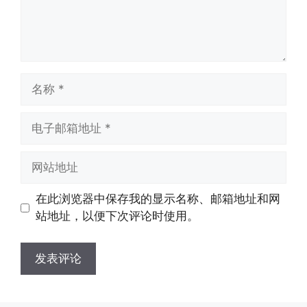
就是月初1-3号自动到账;查看流量少了，
子拿到手机卡，他必须打很多电话才可以
是因为激活当月的流量会按照您激活剩余
去骗人。他必须注册很多APP才可以去骗
的天数折算到账，次月就会全额到账，留
人。他们是用专业设备插手机卡打的，所
意流量到账时间，避免在未到账之前使用
以会经常换卡槽换设备。所以基于这些特
超出额外扣费哦。
点，运营商系统会识别到，如果你有类似
名
的异常使用行为，就会让你二次认证。二
称
次认证是为了证明你本人在使用这张卡。
电
一般二次认证的流程是本人使用这张卡的
·4.实际扣费月租
子
流量，通过运营商链接刷人脸，拍身份证
答:
邮
网
件，来证明是本人在使用。具体可以网上
(1)首月扣费:电信是首月免费，联通是按
箱
站
搜索关键词:断卡行动。
原套餐折算后扣费，移动是全月全价扣
地
地
费;具体可以参考详情图，每款产品扣费
在此浏览器中保存我的显示名称、邮箱地址和网
址
址
有差异
站地址，以便下次评论时使用。
(2)如下几种情况是不返费的:返费前停
机、关机、注销、违章单停、未再专属渠
道首充的情况下都是不能正常返费的并且
逾期不可补返费。