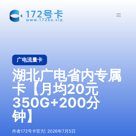
跳
至
菜
内
容
单
广电流量卡
湖北广电省内专属
卡【月均20元
350G+200分
钟】
作者
172号卡官方
2026年7月5日