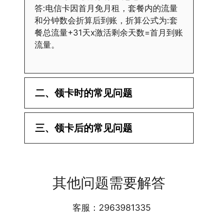
答:电信卡因首月免月租，套餐内的流量
和分钟数会折算后到账，折算公式为:套
餐总流量+31天x激活剩余天数=首月到账
流量。
二、领卡时的常见问题
·1.已经操作激活了怎么没有网?还不能使
三、领卡后的常见问题
用呢?
答:提交激活认证后，属于半激活状态，
·1.我该怎么缴费?
需要等待运营商人工审核，审核通过后就
答:仅首次充值需要在专属渠道或者快递
会下发短信到你的手机上，告知你办理的
其他问题需要解答
小哥处参加活动充值，后续充值就是任意
详细套餐，这就说明已激活成功!耗时一
渠道官方充值即可，支付宝，微信或者营
般10-30分钟，晚上激活就需要等第二天
业厅都可以;
客服：2963981335
早上才可以进行人工审核;快递激活的基