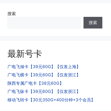
·5.我的返费为什么还没有到?
搜索
答:先核查首次是否按照宣传图所正常参
搜索
加活动充值，其次是否状态是否一直保持
正常，然后是核实是否是已过返费时间，
如以上都正常就联系平台客服单独查询。
最新号卡
·6.领卡时详细地址怎么写容易通过审核?
答:不要低于6个字。详细地址不要写带有
广电飞倾卡【39元60G】【仅发上海】
城市名字的路段，比如你的地址:上海市
广电飞横卡【39元60G】【仅发浙江】
浦东新区北京路33号，这样的地址就会
陕西专属广电卡【39元60G】
导致订单失败，因为在系统审核看来你在
上海怎么又写了个北京，不知道你在哪
广电飞纵卡【39元60G】【仅发浙江】
里，所以直接订单失败。
移动飞转卡【30元350G+400分钟+3个会员】