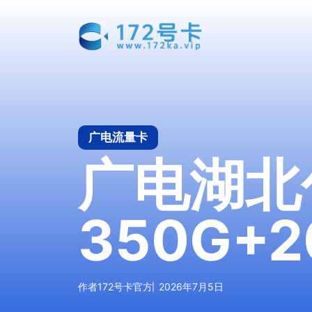
跳
至
内
容
广电流量卡
广电湖北
350G+
作者
172号卡官方
2026年7月5日