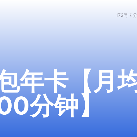
172号卡
包年卡【月均
200分钟】